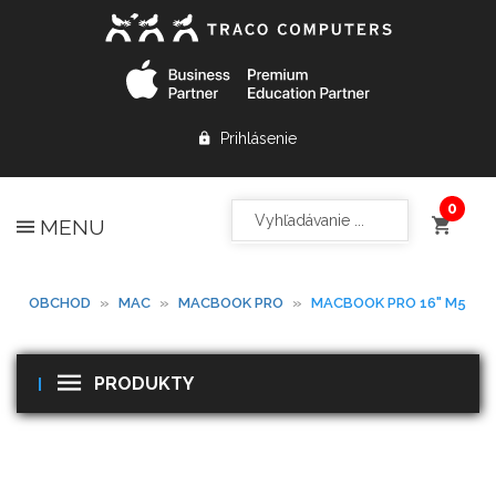
Prihlásenie
MENU
OBCHOD
»
MAC
»
MACBOOK PRO
»
MACBOOK PRO 16" M5
PRODUKTY