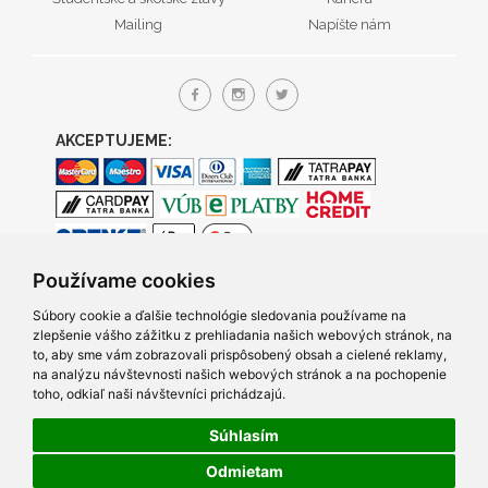
Mailing
Napíšte nám
AKCEPTUJEME:
Používame cookies
Súbory cookie a ďalšie technológie sledovania používame na
zlepšenie vášho zážitku z prehliadania našich webových stránok, na
to, aby sme vám zobrazovali prispôsobený obsah a cielené reklamy,
na analýzu návštevnosti našich webových stránok a na pochopenie
toho, odkiaľ naši návštevníci prichádzajú.
Súhlasím
© 2005- 2026 TRACO Computers s.r.o., Všetky práva vyhradené.
Odmietam