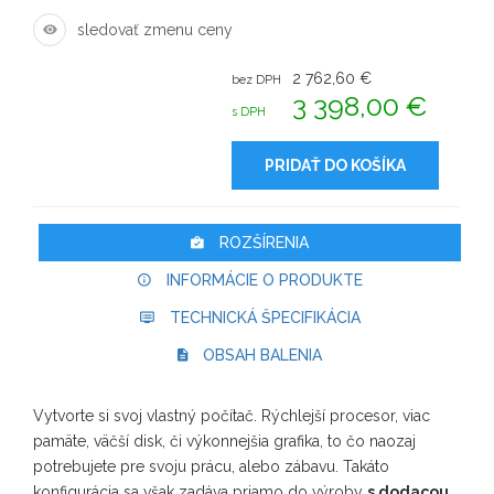
sledovať zmenu ceny
2 762,60 €
bez DPH
3 398,00 €
s DPH
PRIDAŤ DO KOŠÍKA
ROZŠÍRENIA
INFORMÁCIE O PRODUKTE
TECHNICKÁ ŠPECIFIKÁCIA
OBSAH BALENIA
Vytvorte si svoj vlastný počítač. Rýchlejší procesor, viac
pamäte, väčší disk, či výkonnejšia grafika, to čo naozaj
potrebujete pre svoju prácu, alebo zábavu. Takáto
konfigurácia sa však zadáva priamo do výroby
s dodacou