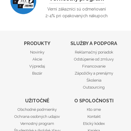
Verní zákazníci sú odmeňovaní
2-4% pri opakovaných nákupoch
PRODUKTY
SLUŽBY A PODPORA
Novinky
Reklamačný poriadok
Akcie
Odstúpenie od zmluvy
Výpredaj
Financovanie
Bazár
Zápožičky a prenájmy
Školenia
Outsourcing
UŽITOČNÉ
O SPOLOČNOSTI
Obchodné podmienky
Kto sme
Ochrana osobných udajov
Kontakt
Vernostný program
Etický kódex
Študentské a školské zľavy
Kariéra