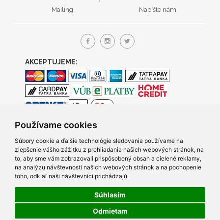
Mailing
Napíšte nám
AKCEPTUJEME:
Používame cookies
Súbory cookie a ďalšie technológie sledovania používame na
zlepšenie vášho zážitku z prehliadania našich webových stránok, na
to, aby sme vám zobrazovali prispôsobený obsah a cielené reklamy,
na analýzu návštevnosti našich webových stránok a na pochopenie
toho, odkiaľ naši návštevníci prichádzajú.
Súhlasím
© 2005- 2026 TRACO Computers s.r.o., Všetky práva vyhradené.
Odmietam