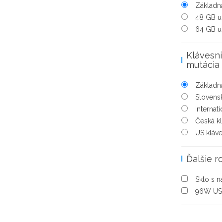
Základná
48 GB u
64 GB u
Klávesni
mutácia
Základná
Slovensk
Internat
Česká k
US kláv
Ďalšie r
Sklo s 
96W US