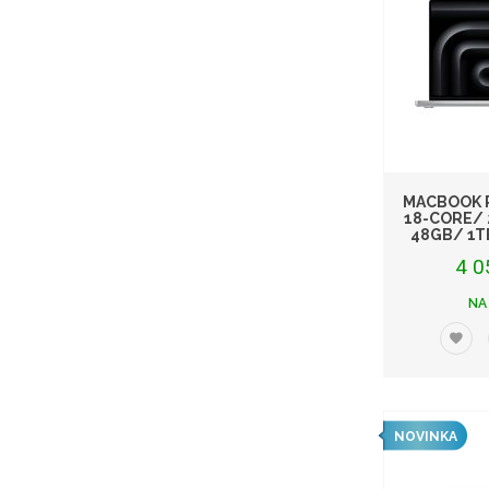
MACBOOK P
18-CORE/
48GB/ 1T
4 0
NA
NOVINKA