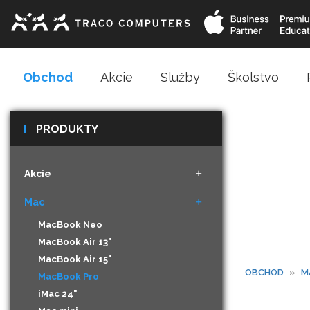
Obchod
Akcie
Služby
Školstvo
PRODUKTY
Akcie
Mac
MacBook Neo
MacBook Air 13"
MacBook Air 15"
OBCHOD
»
M
MacBook Pro
iMac 24"