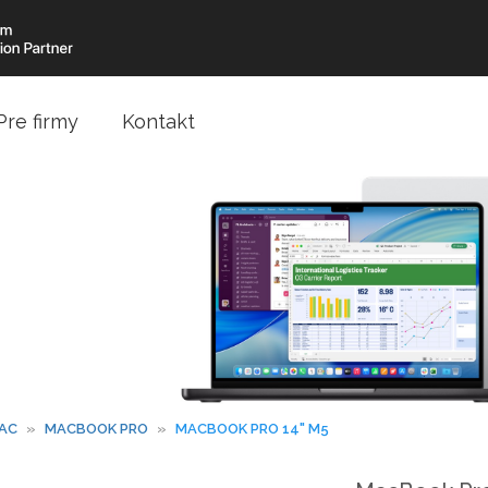
Pre firmy
Kontakt
AC
»
MACBOOK PRO
»
MACBOOK PRO 14" M5