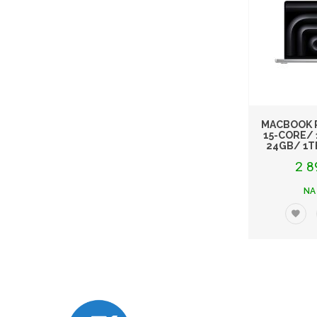
MACBOOK P
15-CORE/
24GB/ 1T
2 8
NA