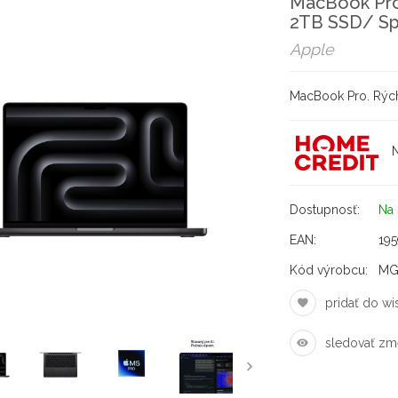
MacBook Pro
2TB SSD/ Sp
Apple
MacBook Pro. Rýchl
N
Dostupnosť:
Na 
EAN:
195
Kód výrobcu:
MG
pridať do wis
sledovať zm