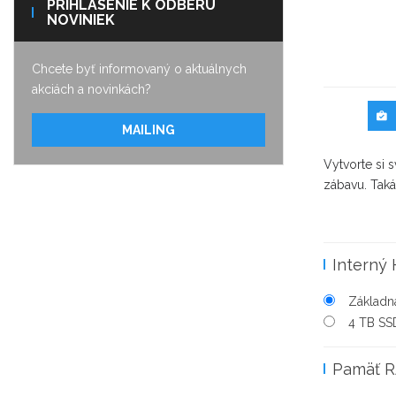
PRIHLÁSENIE K ODBERU
NOVINIEK
Chcete byť informovaný o aktuálnych
akciách a novinkách?
MAILING
Vytvorte si s
zábavu. Taká
Interný
Základná
4 TB SS
Pamäť 