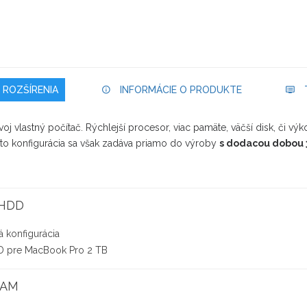
ROZŠÍRENIA
INFORMÁCIE O PRODUKTE
T
voj vlastný počítač. Rýchlejší procesor, viac pamäte, väčší disk, či vý
to konfigurácia sa však zadáva priamo do výroby
s dodacou dobou 3
 HDD
 konfigurácia
D pre MacBook Pro 2 TB
RAM