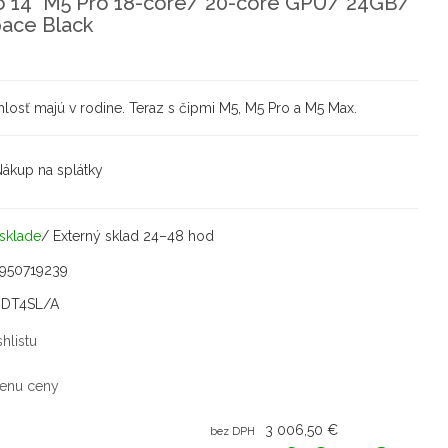
 14" M5 Pro 18-core/ 20-core GPU/ 24GB/
ace Black
osť majú v rodine. Teraz s čipmi M5, M5 Pro a M5 Max.
ákup na splátky
sklade
/ Externý sklad 24–48 hod
950719239
DT4SL/A
hlistu
enu ceny
3 006,50 €
bez DPH