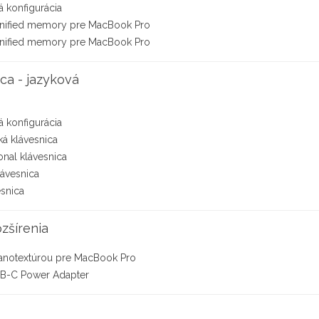
 konfigurácia
nified memory pre MacBook Pro
nified memory pre MacBook Pro
ca - jazyková
 konfigurácia
á klávesnica
ional klávesnica
lávesnica
esnica
ozšírenia
nanotextúrou pre MacBook Pro
B-C Power Adapter