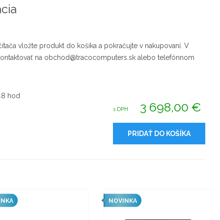
cia
ítača vložte produkt do košíka a pokračujte v nakupovaní. V
 kontaktovať na obchod@tracocomputers.sk alebo telefónnom
48 hod
3 698,00 €
s DPH
PRIDAŤ DO KOŠÍKA
INKA
NOVINKA