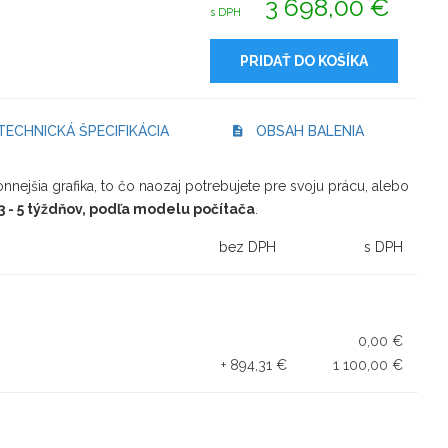
3 698,00 €
s DPH
PRIDAŤ DO KOŠÍKA
ECHNICKÁ ŠPECIFIKÁCIA
OBSAH BALENIA
konnejšia grafika, to čo naozaj potrebujete pre svoju prácu, alebo
 - 5 týždňov, podľa modelu počítača
.
bez DPH
s DPH
0,00 €
+ 894,31 €
1 100,00 €