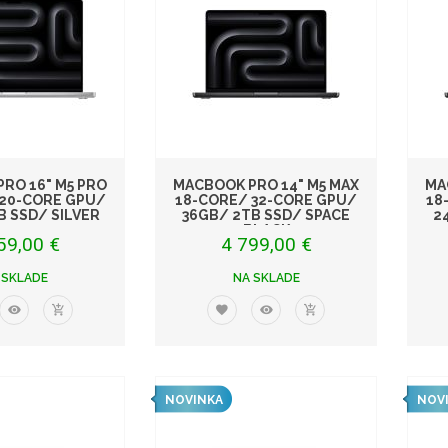
RO 16" M5 PRO
MACBOOK PRO 14" M5 MAX
MA
 20-CORE GPU/
18-CORE/ 32-CORE GPU/
18
B SSD/ SILVER
36GB/ 2TB SSD/ SPACE
2
BLACK
59,00 €
4 799,00 €
 SKLADE
NA SKLADE
NOVINKA
NOV