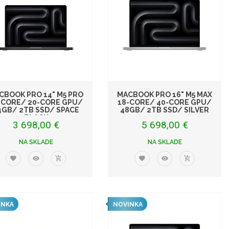
CBOOK PRO 14" M5 PRO
MACBOOK PRO 16" M5 MAX
-CORE/ 20-CORE GPU/
18-CORE/ 40-CORE GPU/
4GB/ 2TB SSD/ SPACE
48GB/ 2TB SSD/ SILVER
BLACK
3 698,00 €
5 698,00 €
NA SKLADE
NA SKLADE
INKA
NOVINKA