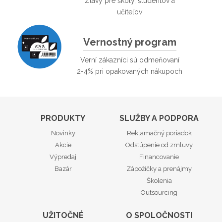
Zľavy pre školy, študentov a
učiteľov
Vernostný program
Verní zákazníci sú odmeňovaní
2-4% pri opakovaných nákupoch
PRODUKTY
SLUŽBY A PODPORA
Novinky
Reklamačný poriadok
Akcie
Odstúpenie od zmluvy
Výpredaj
Financovanie
Bazár
Zápožičky a prenájmy
Školenia
Outsourcing
UŽITOČNÉ
O SPOLOČNOSTI