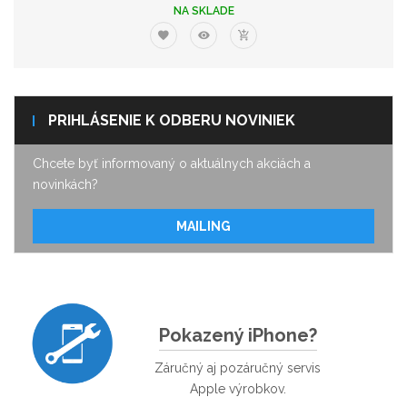
NA SKLADE
PRIHLÁSENIE K ODBERU NOVINIEK
Chcete byť informovaný o aktuálnych akciách a
novinkách?
MAILING
Pokazený iPhone?
Záručný aj pozáručný servis
Apple výrobkov.