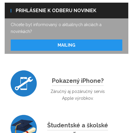
PRIHLÁSENIE K ODBERU NOVINIEK
Chcete byť informovaný o aktuálnych akciách a
novinkách?
MAILING
Pokazený iPhone?
Záručný aj pozáručný servis
Apple výrobkov.
Študentské a školské