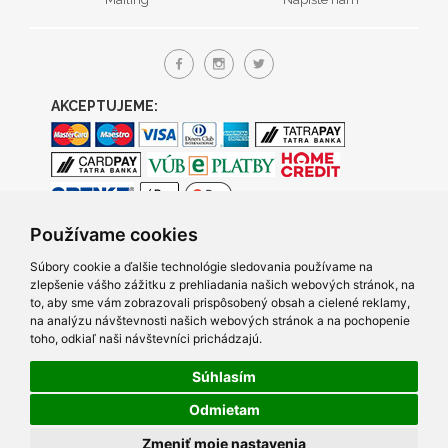
AKCEPTUJEME:
Používame cookies
Súbory cookie a ďalšie technológie sledovania používame na
zlepšenie vášho zážitku z prehliadania našich webových stránok, na
to, aby sme vám zobrazovali prispôsobený obsah a cielené reklamy,
na analýzu návštevnosti našich webových stránok a na pochopenie
toho, odkiaľ naši návštevníci prichádzajú.
Súhlasím
© 2005- 2026 TRACO Computers s.r.o., Všetky práva vyhradené.
Odmietam
Created by Q7 digital media s.r.o.
|
Napíšte nám
v prípade
Zmeniť moje nastavenia