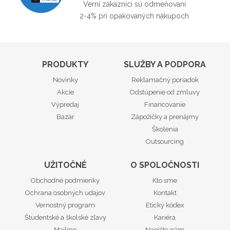
Verní zákazníci sú odmeňovaní
2-4% pri opakovaných nákupoch
PRODUKTY
SLUŽBY A PODPORA
Novinky
Reklamačný poriadok
Akcie
Odstúpenie od zmluvy
Výpredaj
Financovanie
Bazár
Zápožičky a prenájmy
Školenia
Outsourcing
UŽITOČNÉ
O SPOLOČNOSTI
Obchodné podmienky
Kto sme
Ochrana osobných udajov
Kontakt
Vernostný program
Etický kódex
Študentské a školské zľavy
Kariéra
Mailing
Napíšte nám