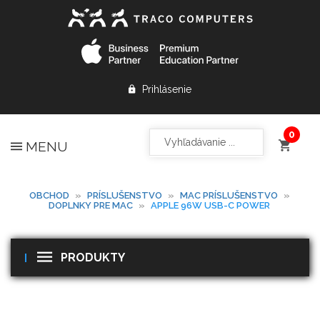
Prihlásenie
MENU
OBCHOD
»
PRÍSLUŠENSTVO
»
MAC PRÍSLUŠENSTVO
»
DOPLNKY PRE MAC
»
APPLE 96W USB-C POWER
PRODUKTY