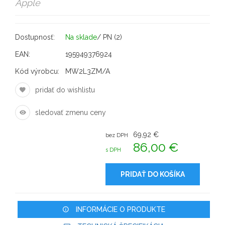
Apple
Dostupnosť:
Na sklade
/ PN (2)
EAN:
195949376924
Kód výrobcu:
MW2L3ZM/A
pridať do wishlistu
sledovať zmenu ceny
69,92 €
bez DPH
86,00 €
s DPH
PRIDAŤ DO KOŠÍKA
INFORMÁCIE O PRODUKTE