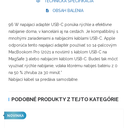
TECHNICKÁ ŠPECIFIKÁCIA
OBSAH BALENIA
96 W napájací adaptér USB-C ponúka rýchle a efektívne
nabíjanie doma, v kancelárii aj na cestách. Je kompatibilný s
mnohými zariadeniami a nabíjacími káblami USB-C. Apple
odporúča tento napájací adaptér používať so 14-palcovým
MacBookom Pro (2021 a novším) s káblom USB-C na
MagSafe 3 alebo nabíjacím káblom USB-C. Budeš tak môcť
využívať rýchle nabíjanie, vďaka ktorému nabiješ batériu z 0
na 50 % zhruba za 30 minút.*
Nabíjací kábel sa predáva samostatne.
PODOBNÉ PRODUKTY Z TEJTO KATEGÓRIE
NOVINKA