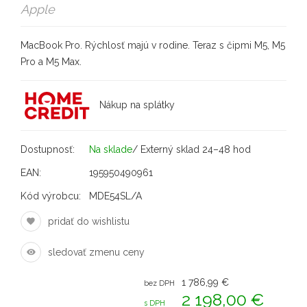
Apple
MacBook Pro. Rýchlosť majú v rodine. Teraz s čipmi M5, M5
Pro a M5 Max.
Nákup na splátky
Dostupnosť:
Na sklade
/ Externý sklad 24–48 hod
EAN:
195950490961
Kód výrobcu:
MDE54SL/A
pridať do wishlistu
sledovať zmenu ceny
1 786,99 €
bez DPH
2 198,00 €
s DPH