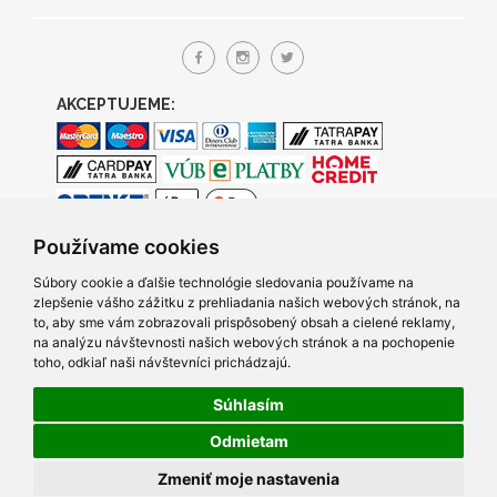
AKCEPTUJEME:
Používame cookies
Súbory cookie a ďalšie technológie sledovania používame na
zlepšenie vášho zážitku z prehliadania našich webových stránok, na
to, aby sme vám zobrazovali prispôsobený obsah a cielené reklamy,
na analýzu návštevnosti našich webových stránok a na pochopenie
toho, odkiaľ naši návštevníci prichádzajú.
Súhlasím
© 2005- 2026 TRACO Computers s.r.o., Všetky práva vyhradené.
Odmietam
Created by Q7 digital media s.r.o.
|
Napíšte nám
v prípade
Zmeniť moje nastavenia
problémov s prezeraním našich stránok.