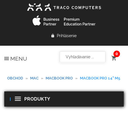
Prihlásenie
MENU
OBCHOD
»
MAC
»
MACBOOK PRO
»
MACBOOK PRO 14" M5
PRODUKTY