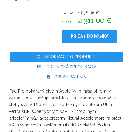
dostupnosti
1 878,86 €
bez DPH
2 311,00 €
s DPH
PRIDAŤ DO KOŠÍKA
INFORMÁCIE O PRODUKTE
TECHNICKÁ ŠPECIFIKÁCIA
OBSAH BALENIA
iPad Pro poháňaný čipom Apple M5 prináša ohromný
výkon, ktorý uľahčuje produktivitu a zvládne aj pokročilé
úlohy s AI. S iPadom Pro s nádherným displejom Ultra
1
Retina XDR, superrýchlym Wi-Fi 7,
mobilným
2
pripojením 5G,
akcelerátormi Neural Accelerators na prácu
s AI a vynoveným systémom iPadOS dokážeš, čo len
chceš. S ceruzkou Apple Pencil Pro a klávesnicou Magic