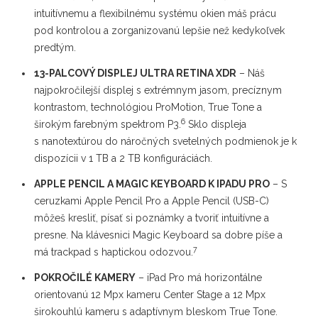
intuitívnemu a flexibilnému systému okien máš prácu
pod kontrolou a zorganizovanú lepšie než kedykoľvek
predtým.
13-PALCOVÝ DISPLEJ ULTRA RETINA XDR
– Náš
najpokročilejší displej s extrémnym jasom, precíznym
kontrastom, technológiou ProMotion, True Tone a
6
širokým farebným spektrom P3.
Sklo displeja
s nanotextúrou do náročných svetelných podmienok je k
dispozícii v 1 TB a 2 TB konfiguráciách.
APPLE PENCIL A MAGIC KEYBOARD K IPADU PRO
– S
ceruzkami Apple Pencil Pro a Apple Pencil (USB-C)
môžeš kresliť, písať si poznámky a tvoriť intuitívne a
presne. Na klávesnici Magic Keyboard sa dobre píše a
7
má trackpad s haptickou odozvou.
POKROČILÉ KAMERY
– iPad Pro má horizontálne
orientovanú 12 Mpx kameru Center Stage a 12 Mpx
širokouhlú kameru s adaptívnym bleskom True Tone.