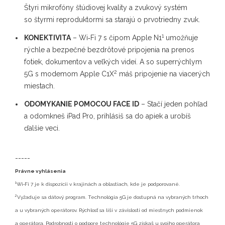
Štyri mikrofóny štúdiovej kvality a zvukový systém
so štyrmi reproduktormi sa starajú o prvotriedny zvuk.
1
KONEKTIVITA
– Wi‑Fi 7 s čipom Apple N1
umožňuje
rýchle a bezpečné bezdrôtové pripojenia na prenos
fotiek, dokumentov a veľkých videí. A so superrýchlym
2
5G s modemom Apple C1X
máš pripojenie na viacerých
miestach.
ODOMYKANIE POMOCOU FACE ID
– Stačí jeden pohľad
a odomkneš iPad Pro, prihlásiš sa do apiek a urobíš
ďalšie veci.
-----
Právne vyhlásenia
1
Wi‑Fi 7 je k dispozícii v krajinách a oblastiach, kde je podporované.
2
Vyžaduje sa dátový program. Technológia 5G je dostupná na vybraných trhoch
a u vybraných operátorov. Rýchlosť sa líši v závislosti od miestnych podmienok
a operátora. Podrobnosti o podpore technológie 5G získaš u svojho operátora