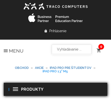
Prihlásenie
MENU
OBCHOD
»
AKCIE
»
IPAD PRO PRE ŠTUDENTOV
»
IPAD PRO 13" M5
PRODUKTY