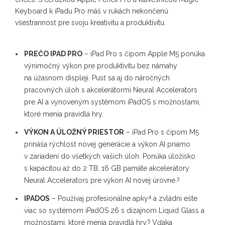
Keyboard k iPadu Pro máš v rukách nekončenú
všestrannosť pre svoju kreativitu a produktivitu.
PREČO IPAD PRO
– iPad Pro s čipom Apple M5 ponúka
výnimočný výkon pre produktivitu bez námahy
na úžasnom displeji. Pusť sa aj do náročných
pracovných úloh s akcelerátormi Neural Accelerators
pre AI a vynoveným systémom iPadOS s možnosťami,
ktoré menia pravidlá hry.
VÝKON A ÚLOŽNÝ PRIESTOR
– iPad Pro s čipom M5
prináša rýchlosť novej generácie a výkon AI priamo
v zariadení do všetkých vašich úloh. Ponúka úložisko
s kapacitou až do 2 TB, 16 GB pamäte akcelerátory
3
Neural Accelerators pre výkon AI novej úrovne.
4
IPADOS
– Používaj profesionálne apky
a zvládni ešte
viac so systémom iPadOS 26 s dizajnom Liquid Glass a
5
možnosťami, ktoré menia pravidlá hry.
Vďaka