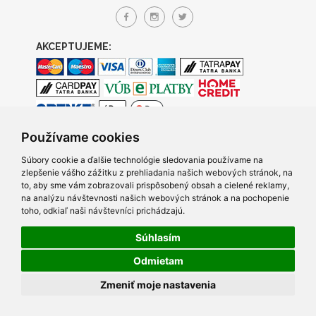
AKCEPTUJEME:
Používame cookies
Súbory cookie a ďalšie technológie sledovania používame na
zlepšenie vášho zážitku z prehliadania našich webových stránok, na
to, aby sme vám zobrazovali prispôsobený obsah a cielené reklamy,
na analýzu návštevnosti našich webových stránok a na pochopenie
toho, odkiaľ naši návštevníci prichádzajú.
Súhlasím
© 2005- 2026 TRACO Computers s.r.o., Všetky práva vyhradené.
Odmietam
Created by Q7 digital media s.r.o.
|
Napíšte nám
v prípade
Zmeniť moje nastavenia
problémov s prezeraním našich stránok.
Posledná aktualizácia skladu 7.8.2026 15:06:31.