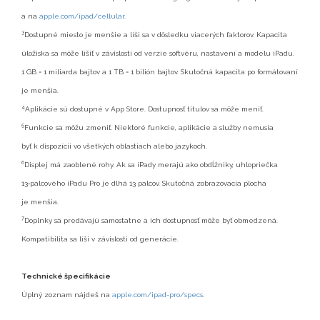
a na
apple.com/ipad/cellular.
3
Dostupné miesto je menšie a líši sa v dôsledku viacerých faktorov. Kapacita
úložiska sa môže líšiť v závislosti od verzie softvéru, nastavení a modelu iPadu.
1 GB = 1 miliarda bajtov a 1 TB = 1 bilión bajtov. Skutočná kapacita po formátovaní
je menšia.
4
Aplikácie sú dostupné v App Store. Dostupnosť titulov sa môže meniť.
5
Funkcie sa môžu zmeniť. Niektoré funkcie, aplikácie a služby nemusia
byť k dispozícii vo všetkých oblastiach alebo jazykoch.
6
Displej má zaoblené rohy. Ak sa iPady merajú ako obdĺžniky, uhlopriečka
13‑palcového iPadu Pro je dlhá 13 palcov. Skutočná zobrazovacia plocha
je menšia.
7
Doplnky sa predávajú samostatne a ich dostupnosť môže byť obmedzená.
Kompatibilita sa líši v závislosti od generácie.
Technické špecifikácie
Úplný zoznam nájdeš na
apple.com/ipad-pro/specs
.