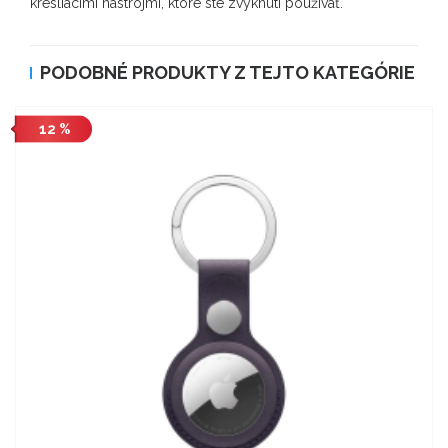
kresliacimi nástrojmi, ktoré ste zvyknutí používať.
PODOBNÉ PRODUKTY Z TEJTO KATEGÓRIE
12 %