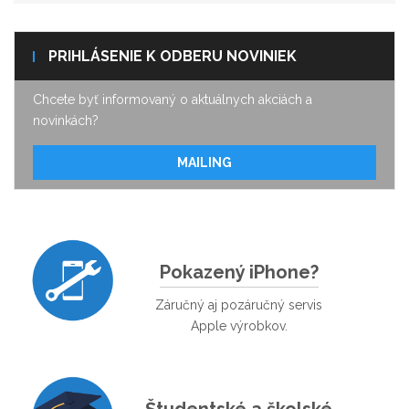
PRIHLÁSENIE K ODBERU NOVINIEK
Chcete byť informovaný o aktuálnych akciách a
novinkách?
MAILING
Pokazený iPhone?
Záručný aj pozáručný servis
Apple výrobkov.