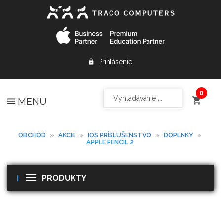
Prihlásenie
MENU
OBCHOD
»
AKCIE
»
IOS PRÍSLUŠENSTVO
»
DOPLNKY
»
APPLE PENCIL 2
PRODUKTY