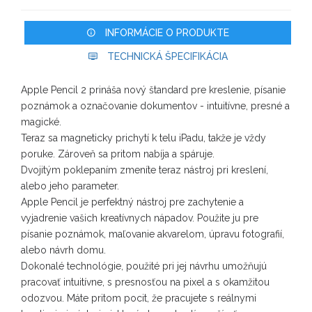
INFORMÁCIE O PRODUKTE
TECHNICKÁ ŠPECIFIKÁCIA
Apple Pencil 2 prináša nový štandard pre kreslenie, písanie
poznámok a označovanie dokumentov - intuitívne, presné a
magické.
Teraz sa magneticky prichytí k telu iPadu, takže je vždy
poruke. Zároveň sa pritom nabíja a spáruje.
Dvojitým poklepaním zmeníte teraz nástroj pri kreslení,
alebo jeho parameter.
Apple Pencil je perfektný nástroj pre zachytenie a
vyjadrenie vašich kreatívnych nápadov. Použite ju pre
písanie poznámok, maľovanie akvarelom, úpravu fotografií,
alebo návrh domu.
Dokonalé technológie, použité pri jej návrhu umožňujú
pracovať intuitívne, s presnosťou na pixel a s okamžitou
odozvou. Máte pritom pocit, že pracujete s reálnymi