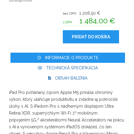
dostupnosti
1 206,50 €
bez DPH
1 484,00 €
s DPH
PRIDAŤ DO KOŠÍKA
INFORMÁCIE O PRODUKTE
TECHNICKÁ ŠPECIFIKÁCIA
OBSAH BALENIA
iPad Pro poháňaný čipom Apple M5 prináša ohromný
výkon, ktorý uľahčuje produktivitu a zvládne aj pokročilé
úlohy s AI. S iPadom Pro s nádherným displejom Ultra
1
Retina XDR, superrýchlym Wi-Fi 7,
mobilným
2
pripojením 5G,
akcelerátormi Neural Accelerators na prácu
s AI a vynoveným systémom iPadOS dokážeš, čo len
chceš. S ceruzkou Apple Pencil Pro a klávesnicou Magic