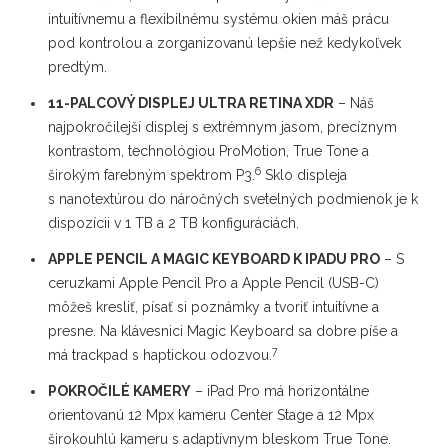
intuitívnemu a flexibilnému systému okien máš prácu
pod kontrolou a zorganizovanú lepšie než kedykoľvek
predtým.
11-PALCOVÝ DISPLEJ ULTRA RETINA XDR
– Náš
najpokročilejší displej s extrémnym jasom, precíznym
kontrastom, technológiou ProMotion, True Tone a
6
širokým farebným spektrom P3.
Sklo displeja
s nanotextúrou do náročných svetelných podmienok je k
dispozícii v 1 TB a 2 TB konfiguráciách.
APPLE PENCIL A MAGIC KEYBOARD K IPADU PRO
– S
ceruzkami Apple Pencil Pro a Apple Pencil (USB-C)
môžeš kresliť, písať si poznámky a tvoriť intuitívne a
presne. Na klávesnici Magic Keyboard sa dobre píše a
7
má trackpad s haptickou odozvou.
POKROČILÉ KAMERY
– iPad Pro má horizontálne
orientovanú 12 Mpx kameru Center Stage a 12 Mpx
širokouhlú kameru s adaptívnym bleskom True Tone.