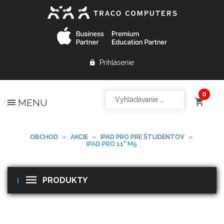
Prihlásenie
MENU
OBCHOD
»
AKCIE
»
IPAD PRO PRE ŠTUDENTOV
»
IPAD PRO 11" M5
PRODUKTY