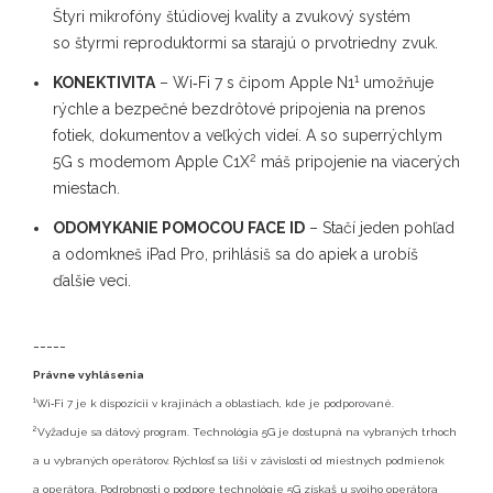
Štyri mikrofóny štúdiovej kvality a zvukový systém
so štyrmi reproduktormi sa starajú o prvotriedny zvuk.
1
KONEKTIVITA
– Wi‑Fi 7 s čipom Apple N1
umožňuje
rýchle a bezpečné bezdrôtové pripojenia na prenos
fotiek, dokumentov a veľkých videí. A so superrýchlym
2
5G s modemom Apple C1X
máš pripojenie na viacerých
miestach.
ODOMYKANIE POMOCOU FACE ID
– Stačí jeden pohľad
a odomkneš iPad Pro, prihlásiš sa do apiek a urobíš
ďalšie veci.
-----
Právne vyhlásenia
1
Wi‑Fi 7 je k dispozícii v krajinách a oblastiach, kde je podporované.
2
Vyžaduje sa dátový program. Technológia 5G je dostupná na vybraných trhoch
a u vybraných operátorov. Rýchlosť sa líši v závislosti od miestnych podmienok
a operátora. Podrobnosti o podpore technológie 5G získaš u svojho operátora