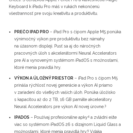
Keyboard k iPadu Pro máš v rukách nekončenú
všestrannosť pre svoju kreativitu a produktivitu.
PREČO IPAD PRO
– iPad Pro s čipom Apple M5 ponúka
výnimočný výkon pre produktivitu bez námahy
na úžasnom displeji. Pusť sa aj do náročných
pracovných úloh s akcelerátormi Neural Accelerators
pre AI a vynoveným systémom iPadOS s možnosťami,
ktoré menia pravidlá hry.
VÝKON A ÚLOŽNÝ PRIESTOR
– iPad Pro s čipom M5
prináša rýchlosť novej generácie a výkon AI priamo
v zariadení do všetkých vašich úloh. Ponúka úložisko
s kapacitou až do 2 TB, 16 GB pamäte akcelerátory
3
Neural Accelerators pre výkon AI novej úrovne.
4
IPADOS
– Používaj profesionálne apky
a zvládni ešte
viac so systémom iPadOS 26 s dizajnom Liquid Glass a
5
možnosťami, ktoré menia pravidlá hry.
Vďaka