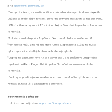
a na
apple.com/ipad/cellular.
3
Dostupné miesto je menšie a líši sa v dôsledku viacerých faktorov. Kapacita
úložiska sa môže líšiť v závislosti od verzie softvéru, nastavení a modelu iPadu.
1 GB = 1 miliarda bajtov a 1 TB = 1 bilión bajtov. Skutočná kapacita po formátovaní
je menšia.
4
Aplikácie sú dostupné v App Store. Dostupnosť titulov sa môže meniť.
5
Funkcie sa môžu zmeniť. Niektoré funkcie, aplikácie a služby nemusia
byť k dispozícii vo všetkých oblastiach alebo jazykoch.
6
Displej má zaoblené rohy. Ak sa iPady merajú ako obdĺžniky, uhlopriečka
11‑palcového iPadu Pro je dlhá 11,1 palca. Skutočná zobrazovacia plocha
je menšia.
7
Doplnky sa predávajú samostatne a ich dostupnosť môže byť obmedzená.
Kompatibilita sa líši v závislosti od generácie.
Technické špecifikácie
Úplný zoznam nájdeš na
apple.com/ipad-pro/specs
.