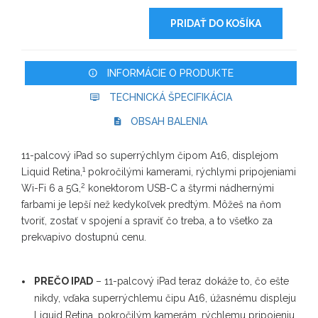
PRIDAŤ DO KOŠÍKA
INFORMÁCIE O PRODUKTE
TECHNICKÁ ŠPECIFIKÁCIA
OBSAH BALENIA
11-palcový iPad so superrýchlym čipom A16, displejom
1
Liquid Retina,
pokročilými kamerami, rýchlymi pripojeniami
2
Wi-Fi 6 a 5G,
konektorom USB-C a štyrmi nádhernými
farbami je lepší než kedykoľvek predtým. Môžeš na ňom
tvoriť, zostať v spojení a spraviť čo treba, a to všetko za
prekvapivo dostupnú cenu.
PREČO IPAD
– 11-palcový iPad teraz dokáže to, čo ešte
nikdy, vďaka superrýchlemu čipu A16, úžasnému displeju
Liquid Retina, pokročilým kamerám, rýchlemu pripojeniu