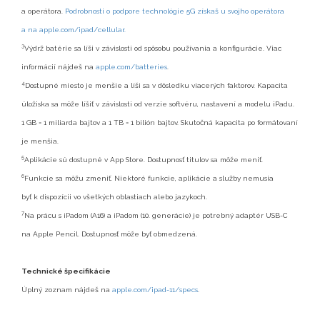
a operátora.
Podrobnosti o podpore technológie 5G získaš u svojho operátora
a na apple.com/ipad/cellular.
3
Výdrž batérie sa líši v závislosti od spôsobu používania a konfigurácie. Viac
informácií nájdeš na
apple.com/batteries
.
4
Dostupné miesto je menšie a líši sa v dôsledku viacerých faktorov. Kapacita
úložiska sa môže líšiť v závislosti od verzie softvéru, nastavení a modelu iPadu.
1 GB = 1 miliarda bajtov a 1 TB = 1 bilión bajtov. Skutočná kapacita po formátovaní
je menšia.
5
Aplikácie sú dostupné v App Store. Dostupnosť titulov sa môže meniť.
6
Funkcie sa môžu zmeniť. Niektoré funkcie, aplikácie a služby nemusia
byť k dispozícii vo všetkých oblastiach alebo jazykoch.
7
Na prácu s iPadom (A16) a iPadom (10. generácie) je potrebný adaptér USB-C
na Apple Pencil. Dostupnosť môže byť obmedzená.
Technické špecifikácie
Úplný zoznam nájdeš na
apple.com/ipad-11/specs
.