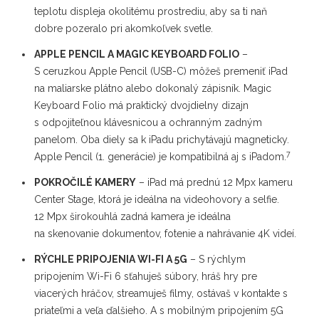
teplotu displeja okolitému prostrediu, aby sa ti naň
dobre pozeralo pri akomkoľvek svetle.
APPLE PENCIL A MAGIC KEYBOARD FOLIO
–
S ceruzkou Apple Pencil (USB-C) môžeš premeniť iPad
na maliarske plátno alebo dokonalý zápisník. Magic
Keyboard Folio má praktický dvojdielny dizajn
s odpojiteľnou klávesnicou a ochranným zadným
panelom. Oba diely sa k iPadu prichytávajú magneticky.
7
Apple Pencil (1. generácie) je kompatibilná aj s iPadom.
POKROČILÉ KAMERY
– iPad má prednú 12 Mpx kameru
Center Stage, ktorá je ideálna na videohovory a selfie.
12 Mpx širokouhlá zadná kamera je ideálna
na skenovanie dokumentov, fotenie a nahrávanie 4K videí.
RÝCHLE PRIPOJENIA WI-FI A 5G
– S rýchlym
pripojením Wi-Fi 6 sťahuješ súbory, hráš hry pre
viacerých hráčov, streamuješ filmy, ostávaš v kontakte s
priateľmi a veľa ďalšieho. A s mobilným pripojením 5G