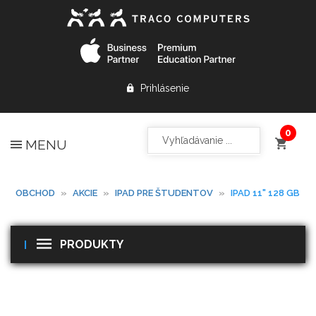
Prihlásenie
MENU
OBCHOD
»
AKCIE
»
IPAD PRE ŠTUDENTOV
»
IPAD 11" 128 GB
PRODUKTY