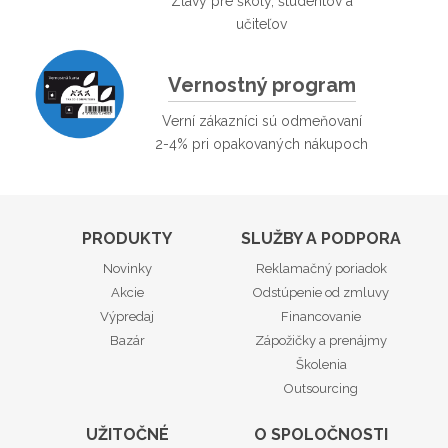
Zľavy pre školy, študentov a
učiteľov
Vernostný program
Verní zákazníci sú odmeňovaní
2-4% pri opakovaných nákupoch
PRODUKTY
SLUŽBY A PODPORA
Novinky
Reklamačný poriadok
Akcie
Odstúpenie od zmluvy
Výpredaj
Financovanie
Bazár
Zápožičky a prenájmy
Školenia
Outsourcing
UŽITOČNÉ
O SPOLOČNOSTI