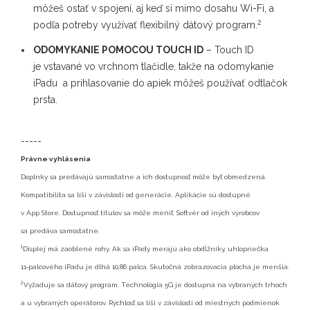
môžeš ostať v spojení, aj keď si mimo dosahu Wi-Fi, a
2
podľa potreby využívať flexibilný dátový program.
ODOMYKANIE POMOCOU TOUCH ID
– Touch ID
je vstavané vo vrchnom tlačidle, takže na odomykanie
iPadu a prihlasovanie do apiek môžeš používať odtlačok
prsta.
-----
Právne vyhlásenia
Doplnky sa predávajú samostatne a ich dostupnosť môže byť obmedzená.
Kompatibilita sa líši v závislosti od generácie. Aplikácie sú dostupné
v App Store. Dostupnosť titulov sa môže meniť. Softvér od iných výrobcov
sa predáva samostatne.
1
Displej má zaoblené rohy. Ak sa iPady merajú ako obdĺžniky, uhlopriečka
11‑palcového iPadu je dlhá 10,86 palca. Skutočná zobrazovacia plocha je menšia.
2
Vyžaduje sa dátový program. Technológia 5G je dostupná na vybraných trhoch
a u vybraných operátorov. Rýchlosť sa líši v závislosti od miestnych podmienok