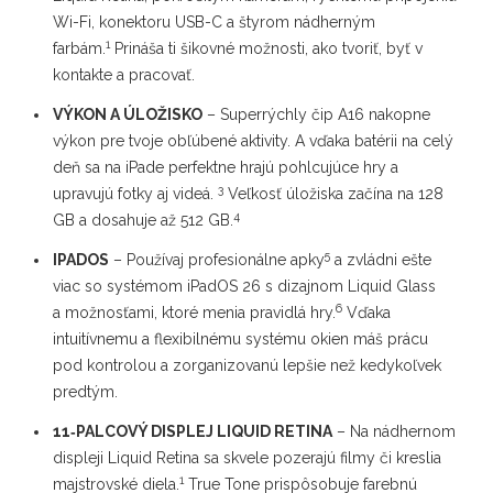
Wi-Fi, konektoru USB-C a štyrom nádherným
1
farbám.
Prináša ti šikovné možnosti, ako tvoriť, byť v
kontakte a pracovať.
VÝKON A ÚLOŽISKO
– Superrýchly čip A16 nakopne
výkon pre tvoje obľúbené aktivity. A vďaka batérii na celý
deň sa na iPade perfektne hrajú pohlcujúce hry a
3
upravujú fotky aj videá.
Veľkosť úložiska začína na 128
4
GB a dosahuje až 512 GB.
5
IPADOS
– Používaj profesionálne apky
a zvládni ešte
viac so systémom iPadOS 26 s dizajnom Liquid Glass
6
a možnosťami, ktoré menia pravidlá hry.
Vďaka
intuitívnemu a flexibilnému systému okien máš prácu
pod kontrolou a zorganizovanú lepšie než kedykoľvek
predtým.
11‑PALCOVÝ DISPLEJ LIQUID RETINA
– Na nádhernom
displeji Liquid Retina sa skvele pozerajú filmy či kreslia
1
majstrovské diela.
True Tone prispôsobuje farebnú