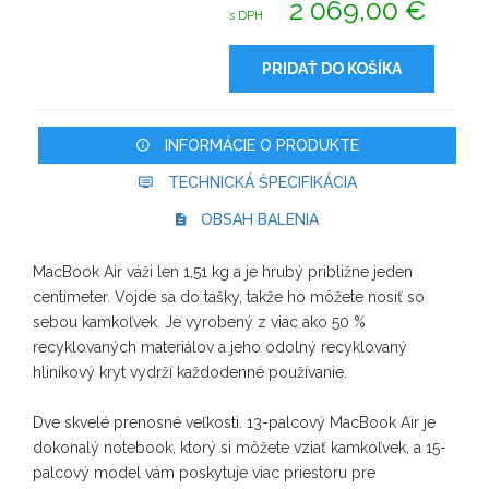
2 069,00 €
s DPH
PRIDAŤ DO KOŠÍKA
INFORMÁCIE O PRODUKTE
TECHNICKÁ ŠPECIFIKÁCIA
OBSAH BALENIA
MacBook Air váži len 1,51 kg a je hrubý približne jeden
centimeter. Vojde sa do tašky, takže ho môžete nosiť so
sebou kamkoľvek. Je vyrobený z viac ako 50 %
recyklovaných materiálov a jeho odolný recyklovaný
hliníkový kryt vydrží každodenné používanie.
Dve skvelé prenosné veľkosti. 13-palcový MacBook Air je
dokonalý notebook, ktorý si môžete vziať kamkoľvek, a 15-
palcový model vám poskytuje viac priestoru pre