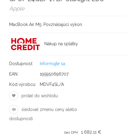
Apple
MacBook Air M5. Povznášajúci výkon.
Nákup na splátky
Dostupnosť:
Informujte sa
EAN:
195950696707
Kód výrobcu:
MDVF4SL/A
pridať do wishlistu
sledovať zmenu ceny alebo
dostupnosti
1 682,11 €
bez DPH