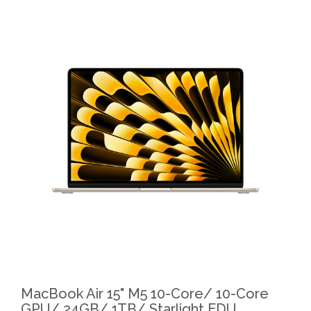
MacBook Air 15" M5 10-Core/ 10-Core
GPU/ 24GB/ 1TB/ Starlight EDU