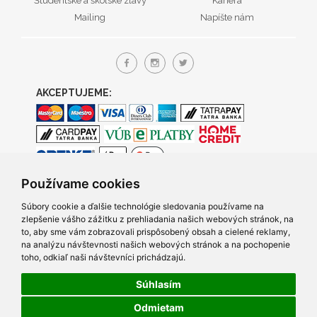
Študentské a školské zľavy
Kariéra
Mailing
Napíšte nám
AKCEPTUJEME:
Používame cookies
Súbory cookie a ďalšie technológie sledovania používame na
zlepšenie vášho zážitku z prehliadania našich webových stránok, na
to, aby sme vám zobrazovali prispôsobený obsah a cielené reklamy,
na analýzu návštevnosti našich webových stránok a na pochopenie
toho, odkiaľ naši návštevníci prichádzajú.
Súhlasím
© 2005- 2026 TRACO Computers s.r.o., Všetky práva vyhradené.
Odmietam