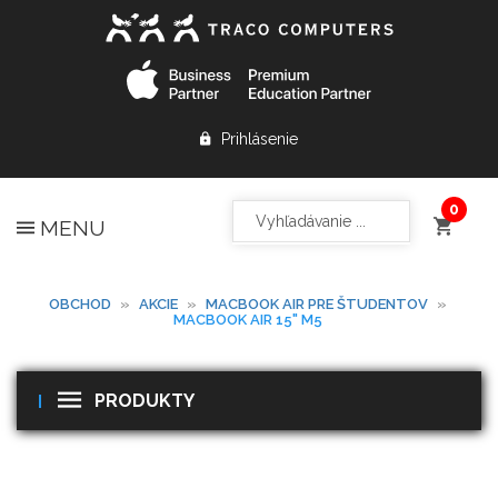
Prihlásenie
MENU
OBCHOD
»
AKCIE
»
MACBOOK AIR PRE ŠTUDENTOV
»
MACBOOK AIR 15" M5
PRODUKTY