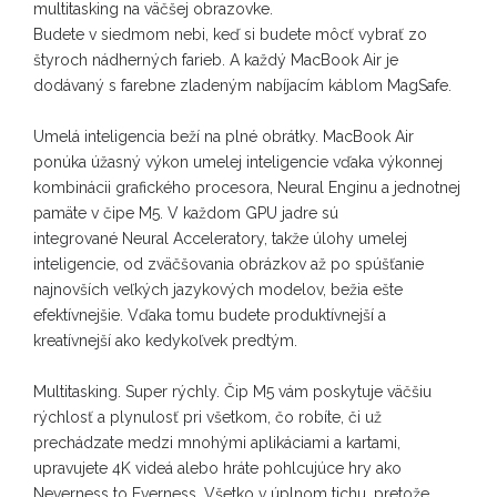
multitasking na väčšej obrazovke.
Budete v siedmom nebi, keď si budete môcť vybrať zo
štyroch nádherných farieb. A každý MacBook Air je
dodávaný s farebne zladeným nabíjacím káblom MagSafe.
Umelá inteligencia beží na plné obrátky. MacBook Air
ponúka úžasný výkon umelej inteligencie vďaka výkonnej
kombinácii grafického procesora, Neural Enginu a jednotnej
pamäte v čipe M5. V každom GPU jadre sú
integrované Neural Acceleratory, takže úlohy umelej
inteligencie, od zväčšovania obrázkov až po spúšťanie
najnovších veľkých jazykových modelov, bežia ešte
efektívnejšie. Vďaka tomu budete produktívnejší a
kreatívnejší ako kedykoľvek predtým.
Multitasking. Super rýchly. Čip M5 vám poskytuje väčšiu
rýchlosť a plynulosť pri všetkom, čo robíte, či už
prechádzate medzi mnohými aplikáciami a kartami,
upravujete 4K videá alebo hráte pohlcujúce hry ako
Neverness to Everness. Všetko v úplnom tichu, pretože