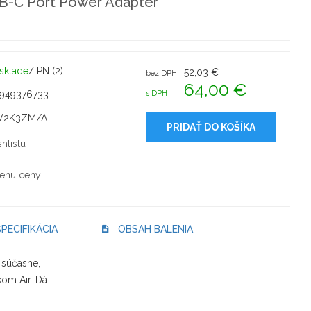
B-C Port Power Adapter
sklade
/ PN (2)
52,03 €
bez DPH
64,00 €
5949376733
s DPH
2K3ZM/A
PRIDAŤ DO KOŠÍKA
hlistu
enu ceny
PECIFIKÁCIA
OBSAH BALENIA
 súčasne,
kom Air. Dá