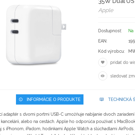
35W Dual US
Apple
Dostupnosť:
Na 
EAN:
19
Kód výrobcu:
MW
pridať do wis
sledovať zm
INFORMÁCIE O PRODUKTE
TECHNICKÁ Š
cí adaptér s dvomi portmi USB-C umožňuje nabíjanie dvoch zariadení
v kancelárii, alebo na cestách. Apple ho odporúča používať s MacBoo
aj s iPhonom, iPadom, hodinkami Apple Watch a slúchadlami AirPods.