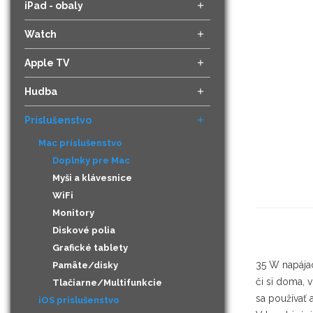
iPad - obaly
Watch
Apple TV
Hudba
Príslušenstvo
Mac príslušenstvo
Doplnky pre Mac
Myši a klávesnice
WiFi
Monitory
Diskové polia
Grafické tablety
35 W napája
Pamäte/disky
či si doma, 
Tlačiarne/Multifunkcie
sa používať 
iOS príslušenstvo