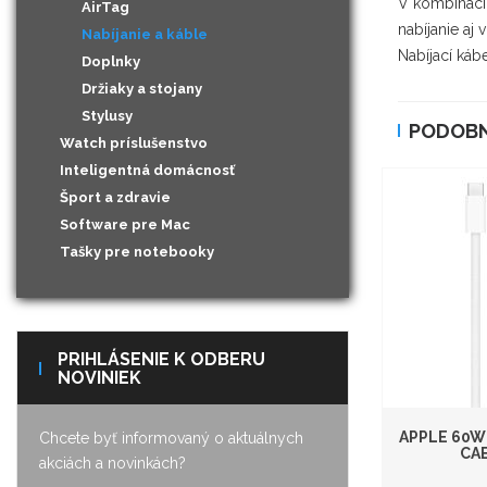
V kombinácii
AirTag
nabíjanie aj 
Nabíjanie a káble
Nabíjací káb
Doplnky
Držiaky a stojany
Stylusy
PODOBN
Watch príslušenstvo
Inteligentná domácnosť
Šport a zdravie
Software pre Mac
Tašky pre notebooky
PRIHLÁSENIE K ODBERU
NOVINIEK
APPLE 60W
Chcete byť informovaný o aktuálnych
CAB
akciách a novinkách?