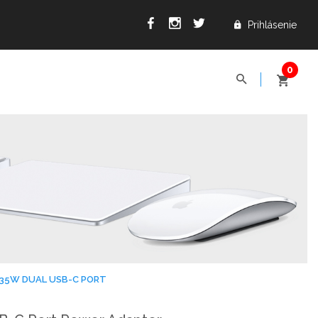
Prihlásenie
35W DUAL USB-C PORT