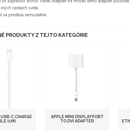
 so súpravou World Travel Adapter Kit môžeš tento adaptér používať
v iných častiach sveta.
el sa predáva samostatne.
É PRODUKTY Z TEJTO KATEGÓRIE
 USB-C CHARGE
APPLE MINI DISPLAYPORT
LE (1M)
TO DVI ADAPTER
ETH