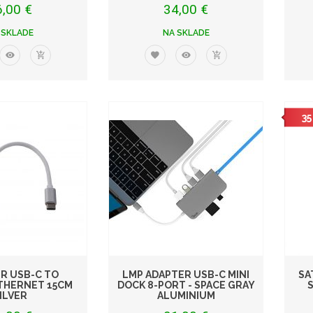
6,00 €
34,00 €
 SKLADE
NA SKLADE
35
R USB-C TO
LMP ADAPTER USB-C MINI
SA
ETHERNET 15CM
DOCK 8-PORT - SPACE GRAY
ILVER
ALUMINIUM