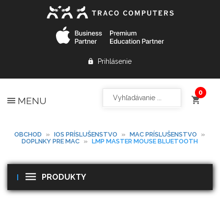
Prihlásenie
MENU
OBCHOD
»
IOS PRÍSLUŠENSTVO
»
MAC PRÍSLUŠENSTVO
»
DOPLNKY PRE MAC
»
LMP MASTER MOUSE BLUETOOTH
PRODUKTY