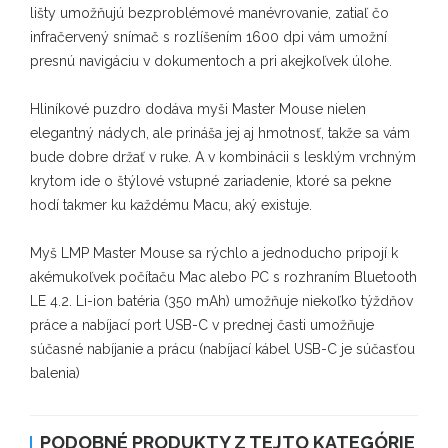
lišty umožňujú bezproblémové manévrovanie, zatiaľ čo
infračervený snímač s rozlíšením 1600 dpi vám umožní
presnú navigáciu v dokumentoch a pri akejkoľvek úlohe.
Hliníkové puzdro dodáva myši Master Mouse nielen
elegantný nádych, ale prináša jej aj hmotnosť, takže sa vám
bude dobre držať v ruke. A v kombinácii s lesklým vrchným
krytom ide o štýlové vstupné zariadenie, ktoré sa pekne
hodí takmer ku každému Macu, aký existuje.
Myš LMP Master Mouse sa rýchlo a jednoducho pripojí k
akémukoľvek počítaču Mac alebo PC s rozhraním Bluetooth
LE 4.2. Li-ion batéria (350 mAh) umožňuje niekoľko týždňov
práce a nabíjací port USB-C v prednej časti umožňuje
súčasné nabíjanie a prácu (nabíjací kábel USB-C je súčasťou
balenia)
PODOBNÉ PRODUKTY Z TEJTO KATEGÓRIE