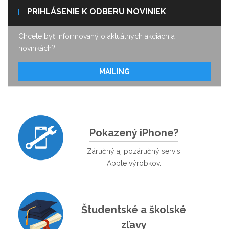
PRIHLÁSENIE K ODBERU NOVINIEK
Chcete byť informovaný o aktuálnych akciách a
novinkách?
MAILING
Pokazený iPhone?
Záručný aj pozáručný servis
Apple výrobkov.
Študentské a školské
zľavy