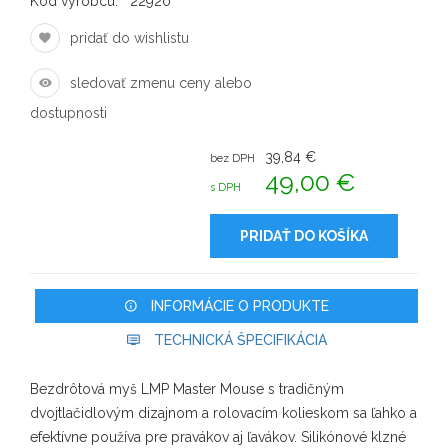
Kód výrobcu:
22920
pridať do wishlistu
sledovať zmenu ceny alebo
dostupnosti
39,84 €
bez DPH
49,00 €
s DPH
PRIDAŤ DO KOŠÍKA
INFORMÁCIE O PRODUKTE
TECHNICKÁ ŠPECIFIKÁCIA
Bezdrôtová myš LMP Master Mouse s tradičným
dvojtlačidlovým dizajnom a rolovacím kolieskom sa ľahko a
efektívne používa pre pravákov aj ľavákov. Silikónové klzné