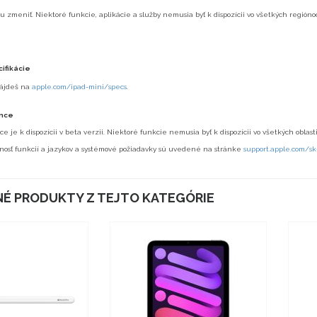
 zmeniť. Niektoré funkcie, aplikácie a služby nemusia byť k dispozícii vo všetkých región
ifikácie
ájdeš na
apple.com/ipad-mini/specs
.
ence
ce je k dispozícii v beta verzii. Niektoré funkcie nemusia byť k dispozícii vo všetkých oblas
pnosť funkcií a jazykov a systémové požiadavky sú uvedené na stránke
support.apple.com/sk
É PRODUKTY Z TEJTO KATEGÓRIE