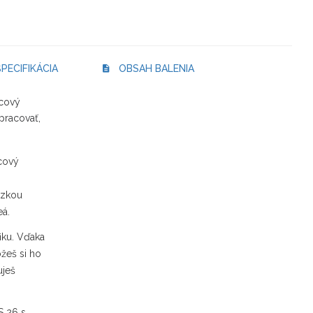
PECIFIKÁCIA
OBSAH BALENIA
lcový
pracovať,
cový
uzkou
eá.
iku. Vďaka
eš si ho
uješ
S 26 s