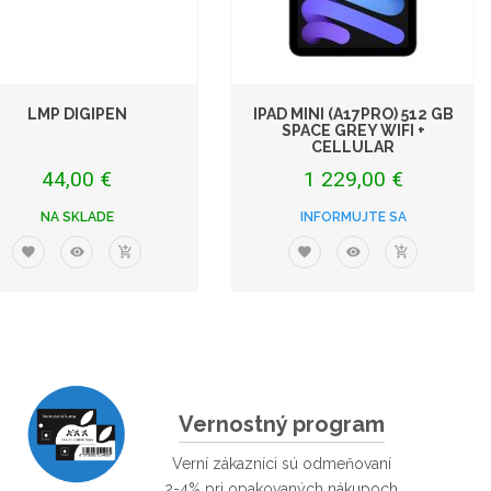
LMP DIGIPEN
IPAD MINI (A17PRO) 512 GB
SPACE GREY WIFI +
CELLULAR
44,00 €
1 229,00 €
NA SKLADE
INFORMUJTE SA
Vernostný program
Verní zákazníci sú odmeňovaní
2-4% pri opakovaných nákupoch