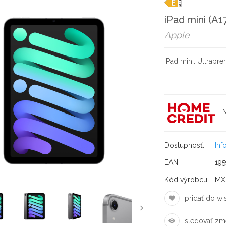
iPad mini (A1
Apple
iPad mini. Ultrapre
N
Dostupnosť:
Inf
EAN:
195
Kód výrobcu:
MX
pridať do wis
sledovať zm