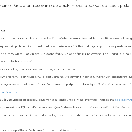
anie iPadu a prihlasovanie do apiek môžeš používať odtlačok prsta.
enia
vajú samostatne a ich dostupnosť môže byť obmedzená. Kompatibilita sa líši v závislosti od 
tupné v App Store. Dostupnosť titulov sa môže meniť. Softvér od iných výrobcov sa predáva sa
lené rohy. Ak sa iPady merajú ako obdĺžniky, uhlopriečka 8,3‑palcového iPadu mini je dlhá 8,
ovacia plocha je menšia.
spozícii v krajinách a oblastiach, kde je podporované.
ový program. Technológia 5G je dostupná na vybraných trhoch a u vybraných operátorov. Rýchl
miestnych podmienok a operátora. Podrobnosti o podpore technológie 5G získaš u svojho operá
pad/cellular.
 líši v závislosti od spôsobu používania a konfigurácie. Viac informácií nájdeš na
apple.com/b
je menšie a líši sa v dôsledku viacerých faktorov. Kapacita úložiska sa môže líšiť v závislost
ní a modelu iPadu. 1 GB = 1 miliarda bajtov a 1 TB = 1 bilión bajtov. Skutočná kapacita po for
stupné v App Store. Dostupnosť titulov sa môže meniť.