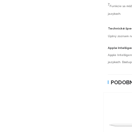
7
Funkcie sa môžu
jazykoch.
Technické špec
Úplný zoznam n
Apple Intellig
Apple Intelligen
jazykoch. Dostu
PODOBN