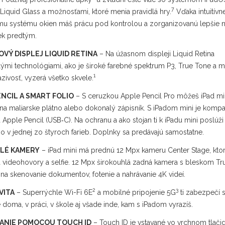
7
Liquid Glass a možnosťami, ktoré menia pravidlá hry.
Vďaka intuitív
ému systému okien máš prácu pod kontrolou a zorganizovanú lepšie 
ek predtým.
OVÝ DISPLEJ LIQUID RETINA
– Na úžasnom displeji Liquid Retina
lými technológiami, ako je široké farebné spektrum P3, True Tone a 
1
azivosť, vyzerá všetko skvele.
ENCIL A SMART FOLIO
– S ceruzkou Apple Pencil Pro môžeš iPad mi
na maliarske plátno alebo dokonalý zápisník. S iPadom mini je kompat
a Apple Pencil (USB‑C). Na ochranu a ako stojan ti k iPadu mini poslúž
io v jednej zo štyroch farieb. Doplnky sa predávajú samostatne.
LÉ KAMERY
– iPad mini má prednú 12 Mpx kameru Center Stage, ktor
a videohovory a selfie. 12 Mpx širokouhlá zadná kamera s bleskom Tr
a na skenovanie dokumentov, fotenie a nahrávanie 4K videí.
2
3
VITA
– Superrýchle Wi-Fi 6E
a mobilné pripojenie 5G
ti zabezpečí 
 doma, v práci, v škole aj všade inde, kam s iPadom vyrazíš.
NIE POMOCOU TOUCH ID
– Touch ID je vstavané vo vrchnom tlačid