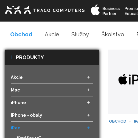
Obchod
Akcie
Služby
Školstvo
PRODUKTY
Akcie
Mac
iPhone
iPhone - obaly
OBCHOD
»
I
iPad
iPad Pro 13"