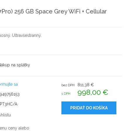
7Pro) 256 GB Space Grey WiFi + Cellular
nosný. Ultravšestranný.
ákup na splátky
ormujte sa
811,38 €
bez DPH
998,00 €
949756153
s DPH
PT3HC/A
PRIDAŤ DO KOŠÍKA
hlistu
enu ceny alebo