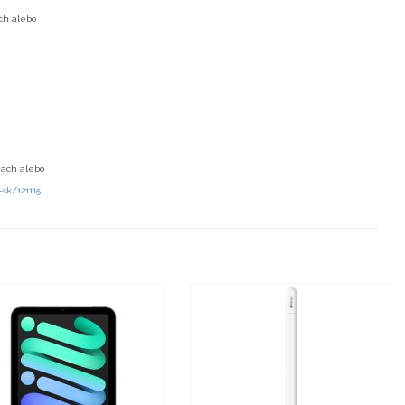
och alebo
tiach alebo
-sk/121115