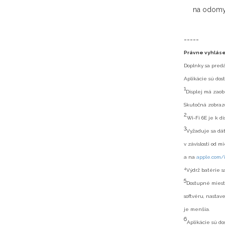
na odomyk
-----
Právne vyhlás
Doplnky sa predá
Aplikácie sú dos
1
Displej má zaob
Skutočná zobraz
2
Wi-Fi 6E je k di
3
Vyžaduje sa dát
v závislosti od 
a na
apple.com/i
4
Výdrž batérie sa
5
Dostupné miesto 
softvéru, nastave
je menšia.
6
Aplikácie sú do