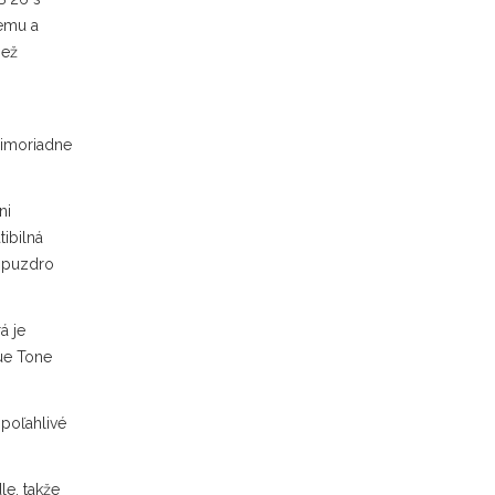
nemu a
než
mimoriadne
ni
ibilná
i puzdro
á je
ue Tone
spoľahlivé
le, takže