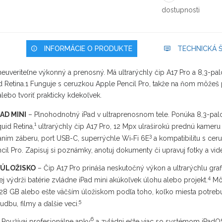
dostupnosti
INFORMÁCIE O PRODUKTE
TECHNICKÁ Š
 neuveriteľne výkonný a prenosný. Má ultrarýchly čip A17 Pro a 8,3-pa
id Retina.1 Funguje s ceruzkou Apple Pencil Pro, takže na ňom môžeš 
 alebo tvoriť prakticky kdekoľvek.
AD MINI
– Plnohodnotný iPad v ultraprenosnom tele. Ponúka 8,3-pal
1
quid Retina,
ultrarýchly čip A17 Pro, 12 Mpx ulraširokú prednú kameru
3
aním záberu, port USB-C, superrýchle Wi‑Fi 6E
a kompatibilitu s cer
cil Pro. Zapisuj si poznámky, anotuj dokumenty či upravuj fotky a vid
 ÚLOŽISKO
– Čip A17 Pro prináša neskutočný výkon a ultrarýchlu graf
4
j výdrži batérie zvládne iPad mini akúkoľvek úlohu alebo projekt.
Môž
128 GB alebo ešte väčším úložiskom podľa toho, koľko miesta potreb
5
udbu, filmy a ďalšie veci.
6
 Používaj profesionálne apky
a zvládni ešte viac so systémom iPadO