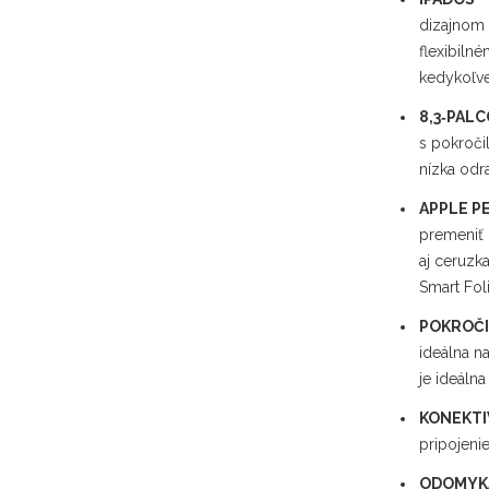
dizajnom 
flexibiln
kedykoľv
8,3‑PALC
s pokroči
nízka odr
APPLE P
premeniť 
aj ceruzk
Smart Fol
POKROČI
ideálna n
je ideáln
KONEKTI
pripojenie
ODOMYKA