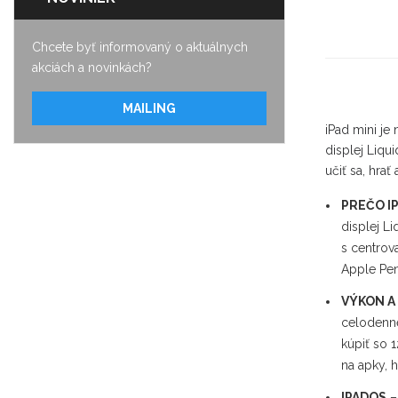
Chcete byť informovaný o aktuálnych
akciách a novinkách?
MAILING
iPad mini je
displej Liqu
učiť sa, hrať
PREČO IP
displej Li
s centrov
Apple Pen
VÝKON A
celodenne
kúpiť so 
na apky, h
IPADOS
–