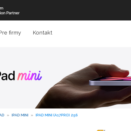
Pre firmy
Kontakt
PAD
»
IPAD MINI
»
IPAD MINI (A17PRO) 256