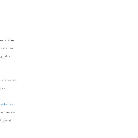
generácie.
mostatne.
3 palca.
osť sa líši
tora
atteries
.
i od verzie
mátovaní