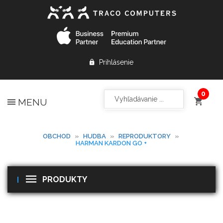
Prihlásenie
MENU
OBCHOD
»
HUDBA
»
REPRODUKTORY
»
HARMAN KARDON GO +
PRODUKTY