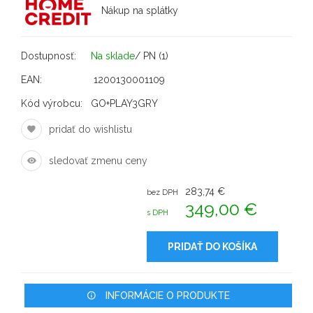
Nákup na splátky
Dostupnosť:
Na sklade
/ PN (1)
EAN:
1200130001109
Kód výrobcu:
GO+PLAY3GRY
pridať do wishlistu
sledovať zmenu ceny
283,74 €
bez DPH
349,00 €
s DPH
PRIDAŤ DO KOŠÍKA
INFORMÁCIE O PRODUKTE