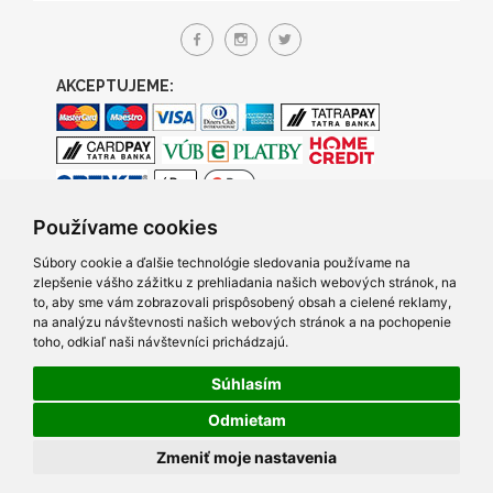
AKCEPTUJEME:
Používame cookies
Súbory cookie a ďalšie technológie sledovania používame na
zlepšenie vášho zážitku z prehliadania našich webových stránok, na
to, aby sme vám zobrazovali prispôsobený obsah a cielené reklamy,
na analýzu návštevnosti našich webových stránok a na pochopenie
toho, odkiaľ naši návštevníci prichádzajú.
Súhlasím
© 2005- 2026 TRACO Computers s.r.o., Všetky práva vyhradené.
Odmietam
Created by Q7 digital media s.r.o.
|
Napíšte nám
v prípade
Zmeniť moje nastavenia
problémov s prezeraním našich stránok.