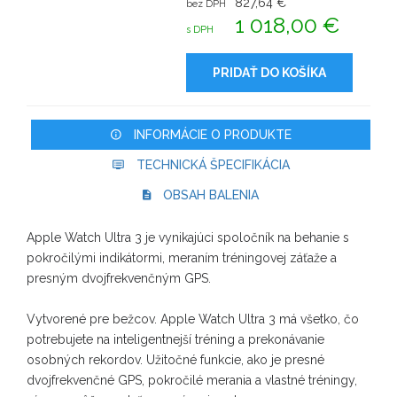
827,64 €
bez DPH
1 018,00 €
s DPH
PRIDAŤ DO KOŠÍKA
INFORMÁCIE O PRODUKTE
TECHNICKÁ ŠPECIFIKÁCIA
OBSAH BALENIA
Apple Watch Ultra 3 je vynikajúci spoločník na behanie s
pokročilými indikátormi, meraním tréningovej záťaže a
presným dvojfrekvenčným GPS.
Vytvorené pre bežcov. Apple Watch Ultra 3 má všetko, čo
potrebujete na inteligentnejší tréning a prekonávanie
osobných rekordov. Užitočné funkcie, ako je presné
dvojfrekvenčné GPS, pokročilé merania a vlastné tréningy,