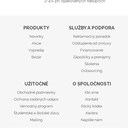
2-4% pri opakovaných nákupoch
PRODUKTY
SLUŽBY A PODPORA
Novinky
Reklamačný poriadok
Akcie
Odstúpenie od zmluvy
Výpredaj
Financovanie
Bazár
Zápožičky a prenájmy
Školenia
Outsourcing
UŽITOČNÉ
O SPOLOČNOSTI
Obchodné podmienky
Kto sme
Ochrana osobných udajov
Kontakt
Vernostný program
Etický kódex
Študentské a školské zľavy
Kariéra
Mailing
Napíšte nám