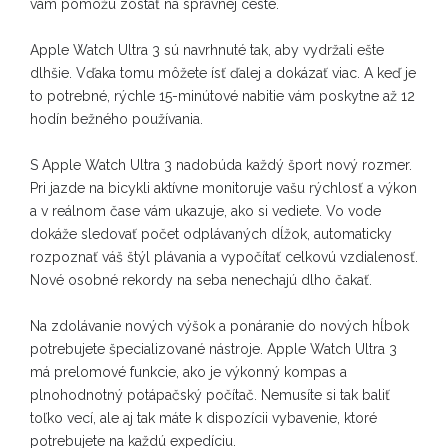
vám pomôžu zostať na správnej ceste.
Apple Watch Ultra 3 sú navrhnuté tak, aby vydržali ešte
dlhšie. Vďaka tomu môžete ísť ďalej a dokázať viac. A keď je
to potrebné, rýchle 15-minútové nabitie vám poskytne až 12
hodín bežného používania.
S Apple Watch Ultra 3 nadobúda každý šport nový rozmer.
Pri jazde na bicykli aktívne monitoruje vašu rýchlosť a výkon
a v reálnom čase vám ukazuje, ako si vediete. Vo vode
dokáže sledovať počet odplávaných dĺžok, automaticky
rozpoznať váš štýl plávania a vypočítať celkovú vzdialenosť.
Nové osobné rekordy na seba nenechajú dlho čakať.
Na zdolávanie nových výšok a ponáranie do nových hĺbok
potrebujete špecializované nástroje. Apple Watch Ultra 3
má prelomové funkcie, ako je výkonný kompas a
plnohodnotný potápačský počítač. Nemusíte si tak baliť
toľko vecí, ale aj tak máte k dispozícii vybavenie, ktoré
potrebujete na každú expedíciu.