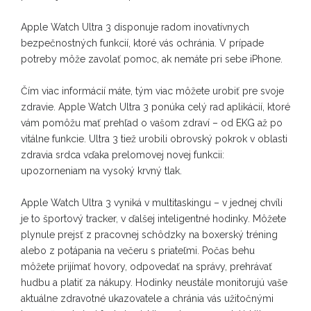
Apple Watch Ultra 3 disponuje radom inovatívnych
bezpečnostných funkcií, ktoré vás ochránia. V prípade
potreby môže zavolať pomoc, ak nemáte pri sebe iPhone.
Čím viac informácií máte, tým viac môžete urobiť pre svoje
zdravie. Apple Watch Ultra 3 ponúka celý rad aplikácií, ktoré
vám pomôžu mať prehľad o vašom zdraví – od EKG až po
vitálne funkcie. Ultra 3 tiež urobili obrovský pokrok v oblasti
zdravia srdca vďaka prelomovej novej funkcii:
upozorneniam na vysoký krvný tlak.
Apple Watch Ultra 3 vyniká v multitaskingu – v jednej chvíli
je to športový tracker, v ďalšej inteligentné hodinky. Môžete
plynule prejsť z pracovnej schôdzky na boxerský tréning
alebo z potápania na večeru s priateľmi. Počas behu
môžete prijímať hovory, odpovedať na správy, prehrávať
hudbu a platiť za nákupy. Hodinky neustále monitorujú vaše
aktuálne zdravotné ukazovatele a chránia vás užitočnými