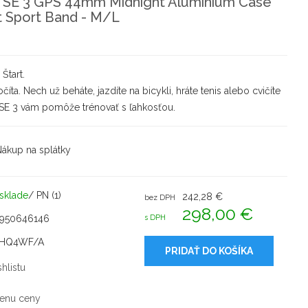
 SE 3 GPS 44mm Midnight Aluminium Case
t Sport Band - M/L
 Štart.
ta. Nech už beháte, jazdíte na bicykli, hráte tenis alebo cvičíte
 SE 3 vám pomôže trénovať s ľahkosťou.
ákup na splátky
sklade
/ PN (1)
242,28 €
bez DPH
298,00 €
5950646146
s DPH
HQ4WF/A
PRIDAŤ DO KOŠÍKA
hlistu
enu ceny