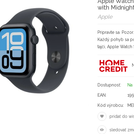
Apple Watch
with Midnigh
Apple
Pripravte sa. Pozor.
Každý pohyb sa počí
tajči, Apple Watch
N
Dostupnosť:
Na 
EAN:
19
Kód výrobcu:
ME
pridať do wis
sledovať zm