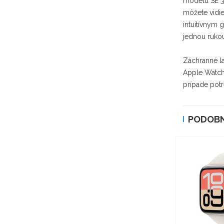
modelu SE 3
môžete vidie
intuitívnym 
jednou rukou
Záchranné la
Apple Watch 
prípade pot
PODOBN