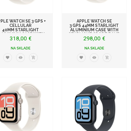
PLE WATCH SE 3 GPS +
APPLE WATCH SE
CELLULAR
3 GPS 44MM STARLIGHT
40MM STARLIGHT
ALUMINIUM CASE WITH
LUMINIUM CASE WITH
STARLIGHT SPORT BAND
318,00 €
298,00 €
STARLIGHT S
NA SKLADE
NA SKLADE