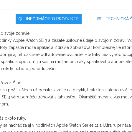
INFORMÁCIE O PRODUKTE
TECHNICKÁ Š
 o svoje zdravie.
hodinky Apple Watch SE 3 a získate užitočné údaje o svojom zdraví. V
loty zápästia môže aplikácia Zdravie zobrazovať komplexnejšie info
poruje aj retroaktívne odhadovanie ovulácie. Hodinky tiež vyhodnocu
 spánku a upozorňujú vás na možné príznaky spánkového apnoe. Sle
a nikdy nebolo jednoduchšie.
Pozor. Štart.
a počíta. Nech už beháte, jazdíte na bicykli, hráte tenis alebo cvičíte 
 SE 3 vám pomôže trénovať s ľahkosťou. Okamžité merania vás motivu
onom.
ás okolo ruky.
rý sa nachádza aj v hodinkách Apple Watch Series 11 a Ultra 3, prináša