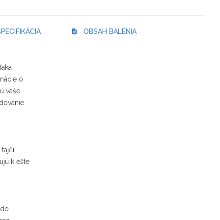
PECIFIKÁCIA
OBSAH BALENIA
ďaka
rmácie o
jú vaše
dovanie
tajči,
jú k ešte
 do