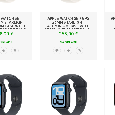
 WATCH SE
APPLE WATCH SE 3 GPS
AP
MM STARLIGHT
40MM STARLIGHT
UM CASE WITH
ALUMINIUM CASE WITH
T SPORT BAND
STARLIGHT SPORT BAND -
A
8,00 €
268,00 €
 SKLADE
NA SKLADE