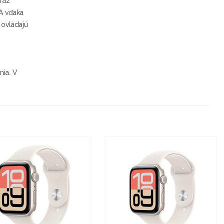
raz
 A vďaka
 ovládajú
nia. V