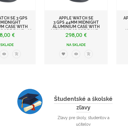
TCH SE 3 GPS
APPLE WATCH SE
AP
 MIDNIGHT
3 GPS 44MM MIDNIGHT
UM CASE WITH
ALUMINIUM CASE WITH
SPORT BAND - M
MIDNIGHT SPORT BAND -
A
8,00 €
298,00 €
 SKLADE
NA SKLADE
Študentské a školské
zľavy
Zľavy pre školy, študentov a
učiteľov