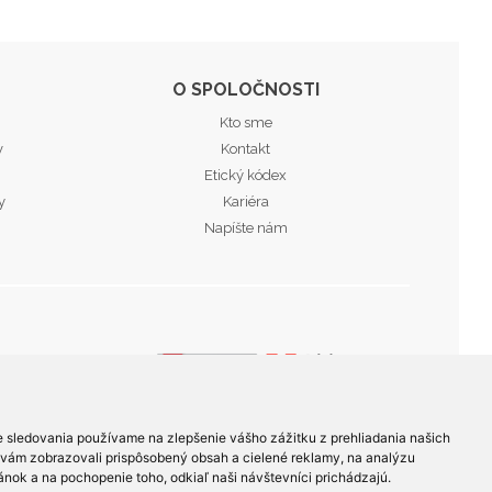
O SPOLOČNOSTI
Kto sme
v
Kontakt
Etický kódex
y
Kariéra
Napíšte nám
e sledovania používame na zlepšenie vášho zážitku z prehliadania našich
 vám zobrazovali prispôsobený obsah a cielené reklamy, na analýzu
nok a na pochopenie toho, odkiaľ naši návštevníci prichádzajú.