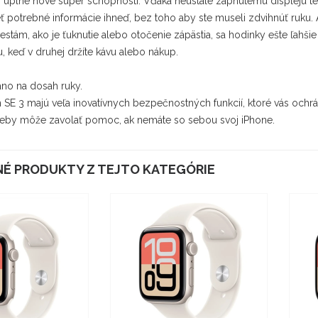
 úplne nové super schopnosti. Vďaka neustále zapnutému displeju te
ť potrebné informácie ihneď, bez toho aby ste museli zdvihnúť ruku.
gestám, ako je ťuknutie alebo otočenie zápästia, sa hodinky ešte ľahšie
, keď v druhej držíte kávu alebo nákup.
no na dosah ruky.
SE 3 majú veľa inovatívnych bezpečnostných funkcií, ktoré vás ochrá
reby môže zavolať pomoc, ak nemáte so sebou svoj iPhone.
É PRODUKTY Z TEJTO KATEGÓRIE