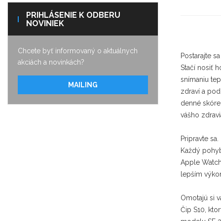
PRIHLÁSENIE K ODBERU
NOVINIEK
Chcete byť informovaný o aktuálnych
Postarajte sa
akciách a novinkách?
Stačí nosiť 
snímaniu tep
MAILING
zdraví a pod
denné skóre
vášho zdravi
Pripravte sa. 
Každý pohyb s
Apple Watch
lepším výk
Omotajú si v
Čip S10, kto