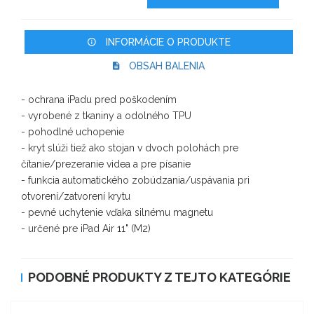
INFORMÁCIE O PRODUKTE
OBSAH BALENIA
- ochrana iPadu pred poškodením
- vyrobené z tkaniny a odolného TPU
- pohodlné uchopenie
- kryt slúži tiež ako stojan v dvoch polohách pre
čítanie/prezeranie videa a pre písanie
- funkcia automatického zobúdzania/uspávania pri
otvorení/zatvorení krytu
- pevné uchytenie vďaka silnému magnetu
- určené pre iPad Air 11" (M2)
PODOBNÉ PRODUKTY Z TEJTO KATEGÓRIE