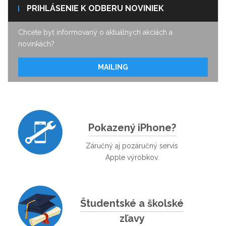
PRIHLÁSENIE K ODBERU NOVINIEK
Chcete byť informovaný o aktuálnych akciách a
novinkách?
MAILING
Pokazený iPhone?
Záručný aj pozáručný servis
Apple výrobkov.
Študentské a školské
zľavy