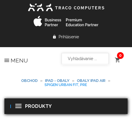
Prihlásenie
MENU
OBCHOD
»
IPAD - OBALY
»
OBALY IPAD AIR
»
SPIGEN URBAN FIT, PRE
PRODUKTY