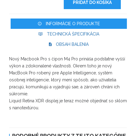
PRIDAŤ DO KOŠÍKA
INFORMÁCIE O PRODUKTE
TECHNICKÁ ŠPECIFIKÁCIA
OBSAH BALENIA
Nový Macbook Pro s čipon M4 Pro prináša podstatne vyšší
výkon a zdokonalené vlastnosti. Okrem toho je nový
MacBook Pro robený pre Apple Intelligence, systém
osobnej inteligencie, ktorý mení spôsob, ako užívatelia
pracujú, komunikujú a vyjadrujú sae, a zároveň chráni ich
súkromie.
Liquid Retina XDR displej je teraz možné objednať so sklom
s nanotextúrou.
PODOBNÉ PRODUKTY Z TEJTO KATEGÓRIE