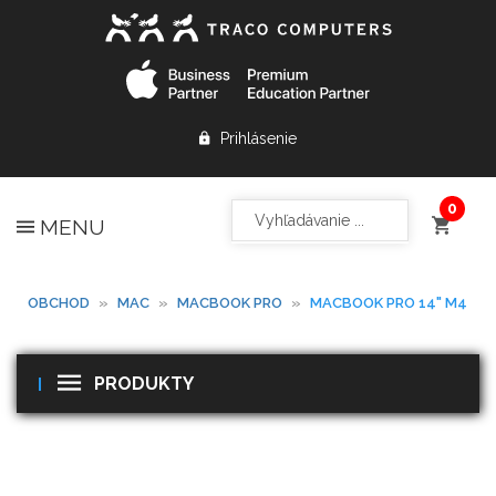
Prihlásenie
MENU
OBCHOD
»
MAC
»
MACBOOK PRO
»
MACBOOK PRO 14" M4
PRODUKTY