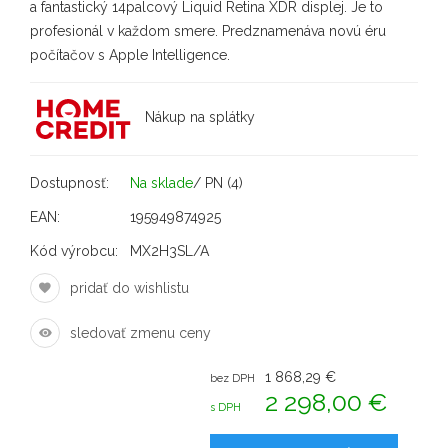
a fantastický 14palcový Liquid Retina XDR displej. Je to
profesionál v každom smere. Predznamenáva novú éru
počítačov s Apple Intelligence.
Nákup na splátky
Dostupnosť:
Na sklade
/ PN (4)
EAN:
195949874925
Kód výrobcu:
MX2H3SL/A
pridať do wishlistu
sledovať zmenu ceny
1 868,29 €
bez DPH
2 298,00 €
s DPH