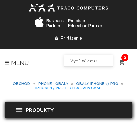
Prihlásenie
MENU
OBCHOD
»
IPHONE - OBALY
»
OBALY IPHONE 17 PRO
»
IPHONE 17 PRO TECHWOVEN CASE
PRODUKTY