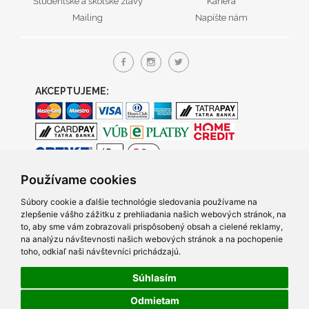
Študentské a školské zľavy
Kariéra
Mailing
Napíšte nám
AKCEPTUJEME:
Používame cookies
Súbory cookie a ďalšie technológie sledovania používame na
zlepšenie vášho zážitku z prehliadania našich webových stránok, na
to, aby sme vám zobrazovali prispôsobený obsah a cielené reklamy,
na analýzu návštevnosti našich webových stránok a na pochopenie
toho, odkiaľ naši návštevníci prichádzajú.
Súhlasím
© 2005- 2026 TRACO Computers s.r.o., Všetky práva vyhradené.
Odmietam