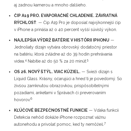
aj zadnou kamerou a mnoho ďalšieho.
ČIP A19 PRO. EVAPORAČNÉ CHLADENIE. ZÁVRATNÁ
RÝCHLOSŤ
. — Čip A19 Pro je doposiaľ najvýkonnejší čip
v iPhone a prináša až o 40 percent vyšší súvislý výkon.
NAJLEPŠIA VÝDRŽ BATÉRIE V HISTÓRII IPHONU
—
Jednoliaty dizajn vytvára obrovský dodatočný priestor
na batériu, ktorá zvládne až do 39 hodín prehrávania
4
5
videa.
Nabitie až do 50 % za 20 minút.
OS 26. NOVÝ ŠTÝL. VIAC KÚZIEL.
— Svieži dizajn s
Liquid Glass. Krásny, očarujúci a hneď ti je povedomý. So
živšou zamknutou obrazovkou, prispôsobiteľnými
pozadiami, anketami v Správach či preverovaním
6
hovorov.
KĽÚČOVÉ BEZPEČNOSTNÉ FUNKCIE
— Vďaka funkcii
Detekcia nehôd dokáže iPhone rozpoznať vážnu
7
autonehodu a privolať pomoc, keď ty nemôžeš.