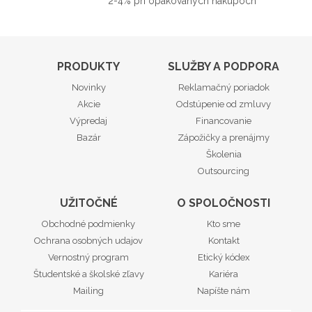
2-4% pri opakovaných nákupoch
PRODUKTY
SLUŽBY A PODPORA
Novinky
Reklamačný poriadok
Akcie
Odstúpenie od zmluvy
Výpredaj
Financovanie
Bazár
Zápožičky a prenájmy
Školenia
Outsourcing
UŽITOČNÉ
O SPOLOČNOSTI
Obchodné podmienky
Kto sme
Ochrana osobných udajov
Kontakt
Vernostný program
Etický kódex
Študentské a školské zľavy
Kariéra
Mailing
Napíšte nám