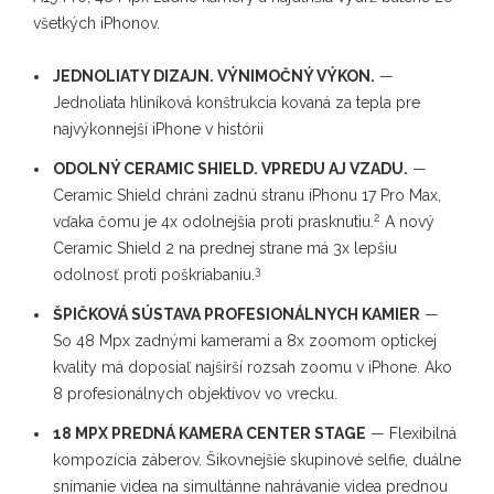
všetkých iPhonov.
JEDNOLIATY DIZAJN. VÝNIMOČNÝ VÝKON.
—
Jednoliata hliníková konštrukcia kovaná za tepla pre
najvýkonnejší iPhone v histórii
ODOLNÝ CERAMIC SHIELD. VPREDU AJ VZADU.
—
Ceramic Shield chráni zadnú stranu iPhonu 17 Pro Max,
2
vďaka čomu je 4x odolnejšia proti prasknutiu.
A nový
Ceramic Shield 2 na prednej strane má 3x lepšiu
3
odolnosť proti poškriabaniu.
ŠPIČKOVÁ SÚSTAVA PROFESIONÁLNYCH KAMIER
—
So 48 Mpx zadnými kamerami a 8x zoomom optickej
kvality má doposiaľ najširší rozsah zoomu v iPhone. Ako
8 profesionálnych objektívov vo vrecku.
18 MPX PREDNÁ KAMERA CENTER STAGE
— Flexibilná
kompozícia záberov. Šikovnejšie skupinové selfie, duálne
snímanie videa na simultánne nahrávanie videa prednou