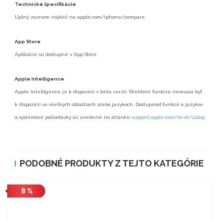
Technické špecifikácie
Úplný zoznam nájdeš na apple.com/iphone/compare.
App Store
Aplikácie sú dostupné v App Store.
Apple Intelligence
Apple Intelligence je k dispozícii v beta verzii. Niektoré funkcie nemusia byť
k dispozícii vo všetkých oblastiach alebo jazykoch. Dostupnosť funkcií a jazykov
a systémové požiadavky sú uvedené na stránke
support.apple.com/sk-sk/121115
PODOBNÉ PRODUKTY Z TEJTO KATEGÓRIE
8 %