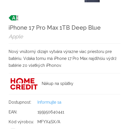
iPhone 17 Pro Max 1TB Deep Blue
Apple
Nový vnútorný dizajn vytvára výrazne viac priestoru pre
batériu. Vďaka tomu má iPhone 17 Pro Max najdlhšiu výdrž
batérie zo všetkých iPhonov.
Nákup na splátky
Dostupnosť:
Informujte sa
EAN:
195950640441
Kód výrobcu:
MFYX4SX/A