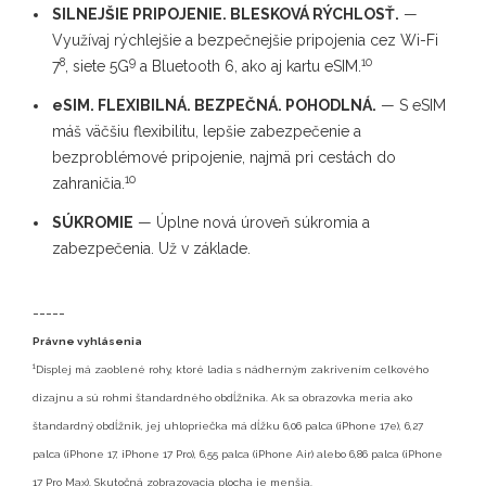
SILNEJŠIE PRIPOJENIE. BLESKOVÁ RÝCHLOSŤ.
—
Využívaj rýchlejšie a bezpečnejšie pripojenia cez Wi-Fi
8
9
10
7
, siete 5G
a Bluetooth 6, ako aj kartu eSIM.
eSIM. FLEXIBILNÁ. BEZPEČNÁ. POHODLNÁ.
— S eSIM
máš väčšiu flexibilitu, lepšie zabezpečenie a
bezproblémové pripojenie, najmä pri cestách do
10
zahraničia.
SÚKROMIE
— Úplne nová úroveň súkromia a
zabezpečenia. Už v základe.
-----
Právne vyhlásenia
1
Displej má zaoblené rohy, ktoré ladia s nádherným zakrivením celkového
dizajnu a sú rohmi štandardného
obdĺžnika. Ak sa obrazovka meria ako
štandardný obdĺžnik, jej uhlopriečka má dĺžku 6,06 palca (iPhone 17e),
6,27
palca (iPhone 17, iPhone 17 Pro), 6,55 palca (iPhone Air) alebo 6,86 palca (iPhone
17 Pro Max). Skutočná
zobrazovacia plocha je menšia.