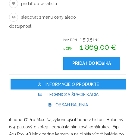
pridať do wishlistu
sledovať zmenu ceny alebo
dostupnosti
1 519,51 €
bez DPH
1 869,00 €
s DPH
PRIDAŤ DO KOŠÍKA
INFORMÁCIE O PRODUKTE
TECHNICKÁ ŠPECIFIKÁCIA
OBSAH BALENIA
iPhone 17 Pro Max. Najvýkonnejší iPhone v histórii. Brilantný
6,9-palcový displej1, jednoliata hliníková konštrukcia, čip
A19 Pro, 48 Mpx zadné kamery a najdlhšia výdrž batérie zo