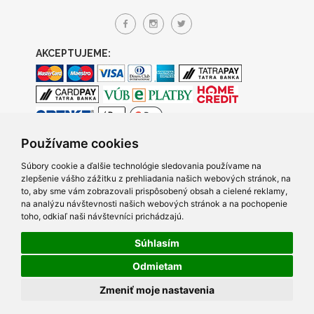
AKCEPTUJEME:
Používame cookies
Súbory cookie a ďalšie technológie sledovania používame na
zlepšenie vášho zážitku z prehliadania našich webových stránok, na
to, aby sme vám zobrazovali prispôsobený obsah a cielené reklamy,
na analýzu návštevnosti našich webových stránok a na pochopenie
toho, odkiaľ naši návštevníci prichádzajú.
Súhlasím
© 2005- 2026 TRACO Computers s.r.o., Všetky práva vyhradené.
Odmietam
Created by Q7 digital media s.r.o.
|
Napíšte nám
v prípade
Zmeniť moje nastavenia
problémov s prezeraním našich stránok.
Posledná aktualizácia skladu 7.8.2026 15:06:31.