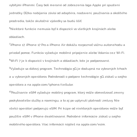
vybitými iPhonmi. Časy boli merané od zobrazenia loga Apple
pri spustení
jednotky. Dĺžka nabíjania závisí od adaptéra, nastavení, používania a okolitého
prostredia,
takže skutočné výsledky sa budú líšiť.
6
Niektoré funkcie nemusia byť k dispozícii vo všetkých krajinách alebo
oblastiach.
7
iPhone 17, iPhone 17 Pro a iPhone Air dokážu rozpoznať vážnu autonehodu a
privolať pomoc. Funkcia vyžaduje
mobilné pripojenie alebo Volania cez Wi-Fi.
8
Wi‑Fi 7 je k dispozícii v krajinách a oblastiach, kde je podporované.
9
Vyžaduje sa dátový program. Technológia 5G je dostupná na vybraných trhoch
a u vybraných operátorov.
Podrobnosti o podpore technológie 5G získaš u svojho
operátora a na apple.com/iphone/cellular.
10
Používanie eSIM vyžaduje mobilný program, ktorý môže obmedzovať zmeny
poskytovateľov služby a roamingu,
a to aj po uplynutí platnosti zmluvy. Nie
všetci operátori podporujú eSIM. Pri kúpe od niektorých operátorov môže
byť
použitie eSIM v iPhone deaktivované. Podrobné informácie získaš u svojho
mobilného operátora. Viac
informácií nájdeš na apple.com/esim.