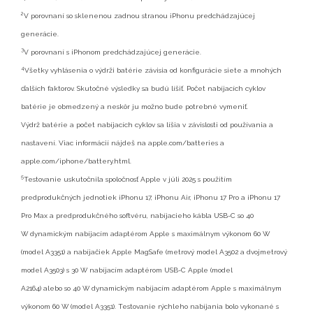
2
V porovnaní so sklenenou zadnou stranou iPhonu predchádzajúcej
generácie.
3
V porovnaní s iPhonom predchádzajúcej generácie.
4
Všetky vyhlásenia o výdrži batérie závisia od konfigurácie siete a mnohých
ďalších faktorov. Skutočné výsledky
sa budú líšiť. Počet nabíjacích cyklov
batérie je obmedzený a neskôr ju možno bude potrebné vymeniť.
Výdrž
batérie a počet nabíjacích cyklov sa líšia v závislosti od používania a
nastavení. Viac informácií nájdeš
na apple.com/batteries a
apple.com/iphone/battery.html.
5
Testovanie uskutočnila spoločnosť Apple v júli 2025 s použitím
predprodukčných jednotiek iPhonu 17, iPhonu
Air, iPhonu 17 Pro a iPhonu 17
Pro Max a predprodukčného softvéru, nabíjacieho kábla USB-C so 40
W
dynamickým nabíjacím adaptérom Apple s maximálnym výkonom 60 W
(model A3351) a nabíjačiek Apple
MagSafe (metrový model A3502 a dvojmetrový
model A3503) s 30 W nabíjacím adaptérom USB-C Apple (model
A2164) alebo so 40 W dynamickým nabíjacím adaptérom Apple s maximálnym
výkonom 60 W (model A3351).
Testovanie rýchleho nabíjania bolo vykonané s