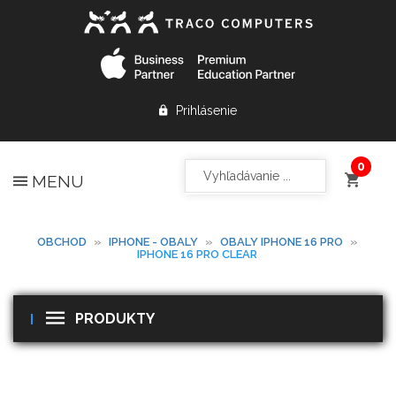
Prihlásenie
MENU
OBCHOD
»
IPHONE - OBALY
»
OBALY IPHONE 16 PRO
»
IPHONE 16 PRO CLEAR
PRODUKTY