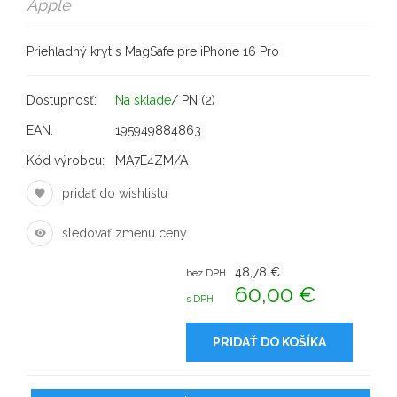
Apple
Priehľadný kryt s MagSafe pre iPhone 16 Pro
Dostupnosť:
Na sklade
/ PN (2)
EAN:
195949884863
Kód výrobcu:
MA7E4ZM/A
pridať do wishlistu
sledovať zmenu ceny
48,78 €
bez DPH
60,00 €
s DPH
PRIDAŤ DO KOŠÍKA