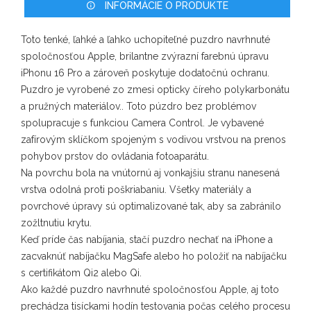
INFORMÁCIE O PRODUKTE
Toto tenké, ľahké a ľahko uchopiteľné puzdro navrhnuté
spoločnosťou Apple, brilantne zvýrazní farebnú úpravu
iPhonu 16 Pro a zároveň poskytuje dodatočnú ochranu.
Puzdro je vyrobené zo zmesi opticky číreho polykarbonátu
a pružných materiálov.. Toto púzdro bez problémov
spolupracuje s funkciou Camera Control. Je vybavené
zafírovým sklíčkom spojeným s vodivou vrstvou na prenos
pohybov prstov do ovládania fotoaparátu.
Na povrchu bola na vnútornú aj vonkajšiu stranu nanesená
vrstva odolná proti poškriabaniu. Všetky materiály a
povrchové úpravy sú optimalizované tak, aby sa zabránilo
zožltnutiu krytu.
Keď príde čas nabíjania, stačí puzdro nechať na iPhone a
zacvaknúť nabíjačku MagSafe alebo ho položiť na nabíjačku
s certifikátom Qi2 alebo Qi.
Ako každé puzdro navrhnuté spoločnosťou Apple, aj toto
prechádza tisíckami hodín testovania počas celého procesu