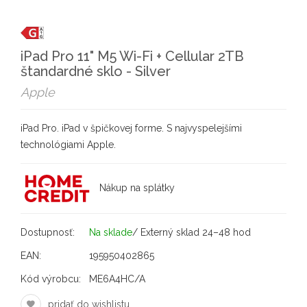
iPad Pro 11" M5 Wi-Fi + Cellular 2TB
štandardné sklo - Silver
Apple
iPad Pro. iPad v špičkovej forme. S najvyspelejšími
technológiami Apple.
Nákup na splátky
Dostupnosť:
Na sklade
/ Externý sklad 24–48 hod
EAN:
195950402865
Kód výrobcu:
ME6A4HC/A
pridať do wishlistu