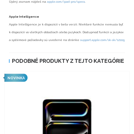
Úplný zoznam nájdeš na
apple.com/ipad-pro/specs
.
Apple Intelligence
Apple Intelligence je k dispozícii v beta verzii. Niektoré funkcie nemusia byť
k dispozícii vo všetkých oblastiach alebo jazykoch. Dostupnosť funkcií a jazykov
a systémové požiadavky sú uvedené na stránke
support.apple.com/sk-sk/121115
PODOBNÉ PRODUKTY Z TEJTO KATEGÓRIE
NOVINKA