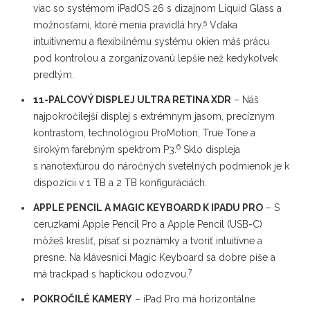
viac so systémom iPadOS 26 s dizajnom Liquid Glass a
5
možnosťami, ktoré menia pravidlá hry.
Vďaka
intuitívnemu a flexibilnému systému okien máš prácu
pod kontrolou a zorganizovanú lepšie než kedykoľvek
predtým.
11-PALCOVÝ DISPLEJ ULTRA RETINA XDR
– Náš
najpokročilejší displej s extrémnym jasom, precíznym
kontrastom, technológiou ProMotion, True Tone a
6
širokým farebným spektrom P3.
Sklo displeja
s nanotextúrou do náročných svetelných podmienok je k
dispozícii v 1 TB a 2 TB konfiguráciách.
APPLE PENCIL A MAGIC KEYBOARD K IPADU PRO
– S
ceruzkami Apple Pencil Pro a Apple Pencil (USB-C)
môžeš kresliť, písať si poznámky a tvoriť intuitívne a
presne. Na klávesnici Magic Keyboard sa dobre píše a
7
má trackpad s haptickou odozvou.
POKROČILÉ KAMERY
– iPad Pro má horizontálne