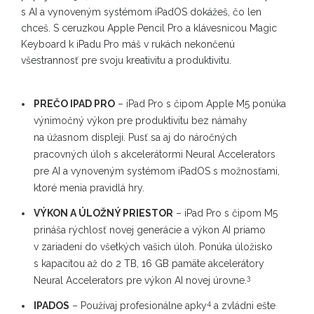
s AI a vynoveným systémom iPadOS dokážeš, čo len
chceš. S ceruzkou Apple Pencil Pro a klávesnicou Magic
Keyboard k iPadu Pro máš v rukách nekončenú
všestrannosť pre svoju kreativitu a produktivitu.
PREČO IPAD PRO
– iPad Pro s čipom Apple M5 ponúka
výnimočný výkon pre produktivitu bez námahy
na úžasnom displeji. Pusť sa aj do náročných
pracovných úloh s akcelerátormi Neural Accelerators
pre AI a vynoveným systémom iPadOS s možnosťami,
ktoré menia pravidlá hry.
VÝKON A ÚLOŽNÝ PRIESTOR
– iPad Pro s čipom M5
prináša rýchlosť novej generácie a výkon AI priamo
v zariadení do všetkých vašich úloh. Ponúka úložisko
s kapacitou až do 2 TB, 16 GB pamäte akcelerátory
3
Neural Accelerators pre výkon AI novej úrovne.
4
IPADOS
– Používaj profesionálne apky
a zvládni ešte