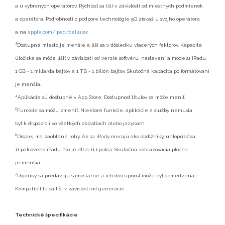
a u vybraných operátorov. Rýchlosť sa líši v závislosti od miestnych podmienok
a operátora. Podrobnosti o podpore technológie 5G získaš u svojho operátora
a na
apple.com/ipad/cellular.
3
Dostupné miesto je menšie a líši sa v dôsledku viacerých faktorov. Kapacita
úložiska sa môže líšiť v závislosti od verzie softvéru, nastavení a modelu iPadu.
1 GB = 1 miliarda bajtov a 1 TB = 1 bilión bajtov. Skutočná kapacita po formátovaní
je menšia.
4
Aplikácie sú dostupné v App Store. Dostupnosť titulov sa môže meniť.
5
Funkcie sa môžu zmeniť. Niektoré funkcie, aplikácie a služby nemusia
byť k dispozícii vo všetkých oblastiach alebo jazykoch.
6
Displej má zaoblené rohy. Ak sa iPady merajú ako obdĺžniky, uhlopriečka
11‑palcového iPadu Pro je dlhá 11,1 palca. Skutočná zobrazovacia plocha
je menšia.
7
Doplnky sa predávajú samostatne a ich dostupnosť môže byť obmedzená.
Kompatibilita sa líši v závislosti od generácie.
Technické špecifikácie