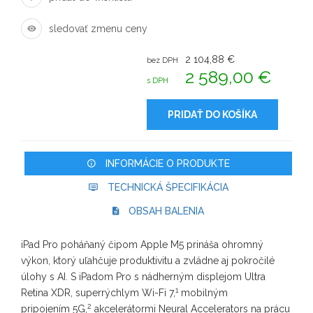
sledovať zmenu ceny
2 104,88 €
bez DPH
2 589,00 €
s DPH
PRIDAŤ DO KOŠÍKA
INFORMÁCIE O PRODUKTE
TECHNICKÁ ŠPECIFIKÁCIA
OBSAH BALENIA
iPad Pro poháňaný čipom Apple M5 prináša ohromný
výkon, ktorý uľahčuje produktivitu a zvládne aj pokročilé
úlohy s AI. S iPadom Pro s nádherným displejom Ultra
1
Retina XDR, superrýchlym Wi-Fi 7,
mobilným
2
pripojením 5G,
akcelerátormi Neural Accelerators na prácu