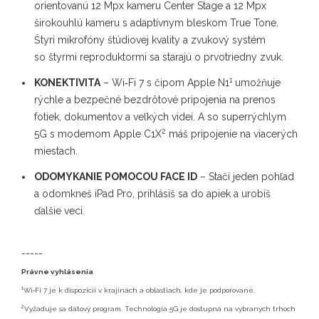
orientovanú 12 Mpx kameru Center Stage a 12 Mpx
širokouhlú kameru s adaptívnym bleskom True Tone.
Štyri mikrofóny štúdiovej kvality a zvukový systém
so štyrmi reproduktormi sa starajú o prvotriedny zvuk.
1
KONEKTIVITA
– Wi‑Fi 7 s čipom Apple N1
umožňuje
rýchle a bezpečné bezdrôtové pripojenia na prenos
fotiek, dokumentov a veľkých videí. A so superrýchlym
2
5G s modemom Apple C1X
máš pripojenie na viacerých
miestach.
ODOMYKANIE POMOCOU FACE ID
– Stačí jeden pohľad
a odomkneš iPad Pro, prihlásiš sa do apiek a urobíš
ďalšie veci.
-----
Právne vyhlásenia
1
Wi‑Fi 7 je k dispozícii v krajinách a oblastiach, kde je podporované.
2
Vyžaduje sa dátový program. Technológia 5G je dostupná na vybraných trhoch