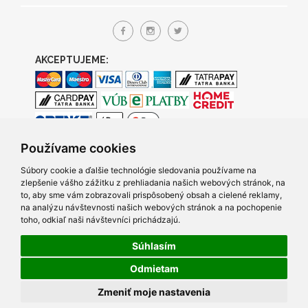
AKCEPTUJEME:
Používame cookies
Súbory cookie a ďalšie technológie sledovania používame na
zlepšenie vášho zážitku z prehliadania našich webových stránok, na
to, aby sme vám zobrazovali prispôsobený obsah a cielené reklamy,
na analýzu návštevnosti našich webových stránok a na pochopenie
toho, odkiaľ naši návštevníci prichádzajú.
Súhlasím
© 2005- 2026 TRACO Computers s.r.o., Všetky práva vyhradené.
Odmietam
Created by Q7 digital media s.r.o.
|
Napíšte nám
v prípade
Zmeniť moje nastavenia
problémov s prezeraním našich stránok.