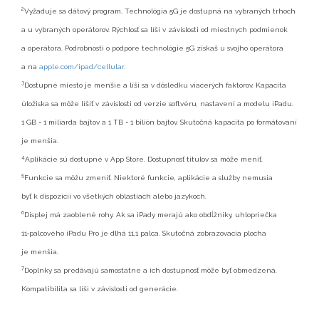
2
Vyžaduje sa dátový program. Technológia 5G je dostupná na vybraných trhoch
a u vybraných operátorov. Rýchlosť sa líši v závislosti od miestnych podmienok
a operátora. Podrobnosti o podpore technológie 5G získaš u svojho operátora
a na
apple.com/ipad/cellular.
3
Dostupné miesto je menšie a líši sa v dôsledku viacerých faktorov. Kapacita
úložiska sa môže líšiť v závislosti od verzie softvéru, nastavení a modelu iPadu.
1 GB = 1 miliarda bajtov a 1 TB = 1 bilión bajtov. Skutočná kapacita po formátovaní
je menšia.
4
Aplikácie sú dostupné v App Store. Dostupnosť titulov sa môže meniť.
5
Funkcie sa môžu zmeniť. Niektoré funkcie, aplikácie a služby nemusia
byť k dispozícii vo všetkých oblastiach alebo jazykoch.
6
Displej má zaoblené rohy. Ak sa iPady merajú ako obdĺžniky, uhlopriečka
11‑palcového iPadu Pro je dlhá 11,1 palca. Skutočná zobrazovacia plocha
je menšia.
7
Doplnky sa predávajú samostatne a ich dostupnosť môže byť obmedzená.
Kompatibilita sa líši v závislosti od generácie.