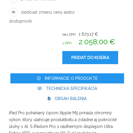
sledovať zmenu ceny alebo
dostupnosti
1 673,17 €
bez DPH
2 058,00 €
s DPH
PRIDAŤ DO KOŠÍKA
INFORMÁCIE O PRODUKTE
TECHNICKÁ ŠPECIFIKÁCIA
OBSAH BALENIA
iPad Pro poháňaný čipom Apple M5 prináša ohromný
výkon, ktorý uľahčuje produktivitu a zvládne aj pokročilé
úlohy s AI. S iPadom Pro s nádherným displejom Ultra
1