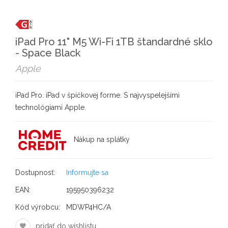
iPad Pro 11" M5 Wi-Fi 1TB štandardné sklo
- Space Black
Apple
iPad Pro. iPad v špičkovej forme. S najvyspelejšími
technológiami Apple.
Nákup na splátky
Dostupnosť:
Informujte sa
EAN:
195950396232
Kód výrobcu:
MDWP4HC/A
pridať do wishlistu