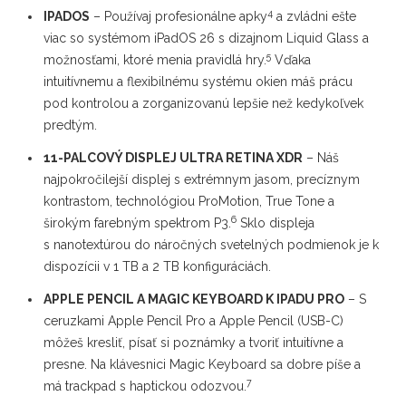
4
IPADOS
– Používaj profesionálne apky
a zvládni ešte
viac so systémom iPadOS 26 s dizajnom Liquid Glass a
5
možnosťami, ktoré menia pravidlá hry.
Vďaka
intuitívnemu a flexibilnému systému okien máš prácu
pod kontrolou a zorganizovanú lepšie než kedykoľvek
predtým.
11-PALCOVÝ DISPLEJ ULTRA RETINA XDR
– Náš
najpokročilejší displej s extrémnym jasom, precíznym
kontrastom, technológiou ProMotion, True Tone a
6
širokým farebným spektrom P3.
Sklo displeja
s nanotextúrou do náročných svetelných podmienok je k
dispozícii v 1 TB a 2 TB konfiguráciách.
APPLE PENCIL A MAGIC KEYBOARD K IPADU PRO
– S
ceruzkami Apple Pencil Pro a Apple Pencil (USB-C)
môžeš kresliť, písať si poznámky a tvoriť intuitívne a
presne. Na klávesnici Magic Keyboard sa dobre píše a
7
má trackpad s haptickou odozvou.