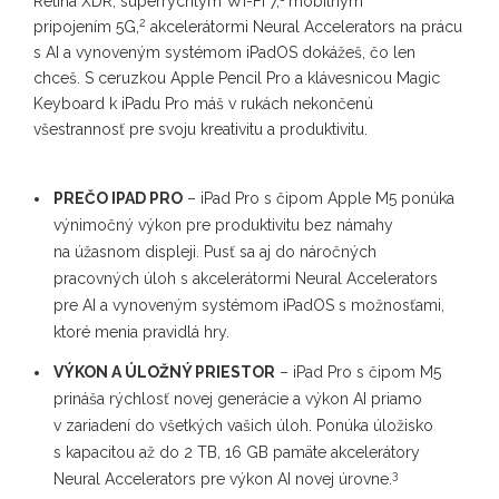
Retina XDR, superrýchlym Wi-Fi 7,
mobilným
2
pripojením 5G,
akcelerátormi Neural Accelerators na prácu
s AI a vynoveným systémom iPadOS dokážeš, čo len
chceš. S ceruzkou Apple Pencil Pro a klávesnicou Magic
Keyboard k iPadu Pro máš v rukách nekončenú
všestrannosť pre svoju kreativitu a produktivitu.
PREČO IPAD PRO
– iPad Pro s čipom Apple M5 ponúka
výnimočný výkon pre produktivitu bez námahy
na úžasnom displeji. Pusť sa aj do náročných
pracovných úloh s akcelerátormi Neural Accelerators
pre AI a vynoveným systémom iPadOS s možnosťami,
ktoré menia pravidlá hry.
VÝKON A ÚLOŽNÝ PRIESTOR
– iPad Pro s čipom M5
prináša rýchlosť novej generácie a výkon AI priamo
v zariadení do všetkých vašich úloh. Ponúka úložisko
s kapacitou až do 2 TB, 16 GB pamäte akcelerátory
3
Neural Accelerators pre výkon AI novej úrovne.