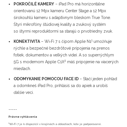
POKROČILÉ KAMERY
– iPad Pro má horizontálne
orientovanú 12 Mpx kameru Center Stage a 12 Mpx
širokouhlú kameru s adaptívnym bleskom True Tone.
Štyri mikrofóny štúdiovej kvality a zvukový systém
so štyrmi reproduktormi sa starajú o prvotriedny zvuk.
1
KONEKTIVITA
– Wi‑Fi 7 s čipom Apple N1
umožňuje
rýchle a bezpečné bezdrôtové pripojenia na prenos
fotiek, dokumentov a veľkých videí. A so superrýchlym
2
5G s modemom Apple C1X
máš pripojenie na viacerých
miestach.
ODOMYKANIE POMOCOU FACE ID
– Stačí jeden pohľad
a odomkneš iPad Pro, prihlásiš sa do apiek a urobíš
ďalšie veci.
-----
Právne vyhlásenia
1
Wi‑Fi 7 je k dispozícii v krajinách a oblastiach, kde je podporované.