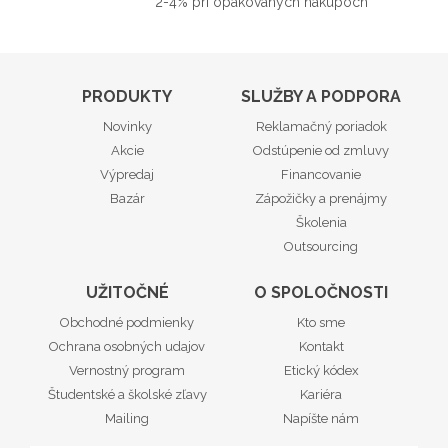
2-4% pri opakovaných nákupoch
PRODUKTY
SLUŽBY A PODPORA
Novinky
Reklamačný poriadok
Akcie
Odstúpenie od zmluvy
Výpredaj
Financovanie
Bazár
Zápožičky a prenájmy
Školenia
Outsourcing
UŽITOČNÉ
O SPOLOČNOSTI
Obchodné podmienky
Kto sme
Ochrana osobných udajov
Kontakt
Vernostný program
Etický kódex
Študentské a školské zľavy
Kariéra
Mailing
Napíšte nám