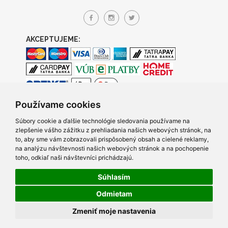
AKCEPTUJEME:
Používame cookies
Súbory cookie a ďalšie technológie sledovania používame na
zlepšenie vášho zážitku z prehliadania našich webových stránok, na
to, aby sme vám zobrazovali prispôsobený obsah a cielené reklamy,
na analýzu návštevnosti našich webových stránok a na pochopenie
toho, odkiaľ naši návštevníci prichádzajú.
Súhlasím
© 2005- 2026 TRACO Computers s.r.o., Všetky práva vyhradené.
Odmietam
Created by Q7 digital media s.r.o.
|
Napíšte nám
v prípade
Zmeniť moje nastavenia
problémov s prezeraním našich stránok.
Posledná aktualizácia skladu 7.8.2026 15:06:31.