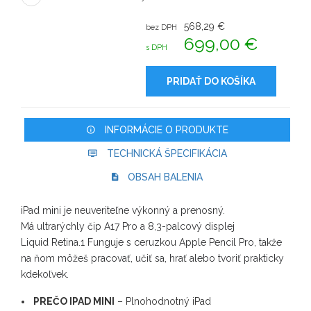
568,29 €
bez DPH
699,00 €
s DPH
PRIDAŤ DO KOŠÍKA
INFORMÁCIE O PRODUKTE
TECHNICKÁ ŠPECIFIKÁCIA
OBSAH BALENIA
iPad mini je neuveriteľne výkonný a prenosný.
Má ultrarýchly čip A17 Pro a 8,3-palcový displej
Liquid Retina.1 Funguje s ceruzkou Apple Pencil Pro, takže
na ňom môžeš pracovať, učiť sa, hrať alebo tvoriť prakticky
kdekoľvek.
PREČO IPAD MINI
– Plnohodnotný iPad