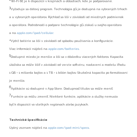
Wi-Fi 6E je k dispozícii v krajinách a oblastiach, kde je podporované.
3
Vyžaduje sa dátový program. Technológia 5G je dostupná na vybraných trhoch
a u vybraných operátorov. Rýchlosť sa líši v závislosti od miestnych podmienok
a operátora. Podrobnosti o podpore technológie 5G získaš u svojho operátora
a na
apple.com/ipad/cellular.
4
Výdrž batérie sa líši v závislosti od spôsobu používania a konfigurácie.
Viac informácií nájdeš na
apple.com/batteries
.
5
Dostupné miesto je menšie a líši sa v dôsledku viacerých faktorov. Kapacita
úložiska sa môže líšiť v závislosti od verzie softvéru, nastavení a modelu iPadu.
1 GB = 1 miliarda bajtov a 1 TB = 1 bilión bajtov. Skutočná kapacita po formátovaní
je menšia.
6
Aplikácie sú dostupné v App Store. Dostupnosť titulov sa môže meniť.
7
Funkcie sa môžu zmeniť. Niektoré funkcie, aplikácie a služby nemusia
byť k dispozícii vo všetkých regiónoch alebo jazykoch.
Technické špecifikácie
Úplný zoznam nájdeš na
apple.com/ipad-mini/specs
.