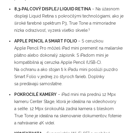
8,3‑PALCOVÝ DISPLEJ LIQUID RETINA
– Na úžasnom
displeji Liquid Retina s pokročilými technológiami, ako je
široké farebné spektrum P3, True Tone a mimoriadne
1
nízka odrazivosť, vyzerá všetko skvele.
APPLE PENCIL A SMART FOLIO
– S ceruzkou
Apple Pencil Pro môžeš iPad mini premeniť na maliarske
plátno alebo dokonalý zápisník. S iPadom mini je
kompatibilná aj ceruzka Apple Pencil (USB‑C).
Na ochranu a ako stojan ti k iPadu mini poslúži puzdro
Smart Folio v jednej zo štyroch farieb. Doplnky
sa predávajú samostatne.
POKROČILÉ KAMERY
– iPad mini má prednú 12 Mpx
kameru Center Stage, ktorá je ideálna na videohovory
a selfie. 12 Mpx širokouhlá zadná kamera s bleskom
True Tone je ideálna na skenovanie dokumentov, fotenie
a nahrávanie 4K videí.
2