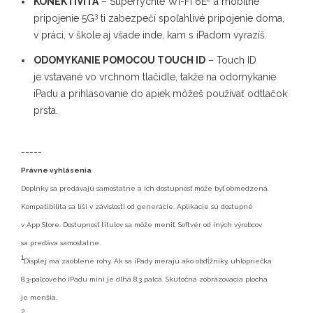
KONEKTIVITA
– Superrýchle Wi-Fi 6E
a mobilné
3
pripojenie 5G
ti zabezpečí spoľahlivé pripojenie doma,
v práci, v škole aj všade inde, kam s iPadom vyrazíš.
ODOMYKANIE POMOCOU TOUCH ID
– Touch ID
je vstavané vo vrchnom tlačidle, takže na odomykanie
iPadu a prihlasovanie do apiek môžeš používať odtlačok
prsta.
-----
Právne vyhlásenia
Doplnky sa predávajú samostatne a ich dostupnosť môže byť obmedzená.
Kompatibilita sa líši v závislosti od generácie. Aplikácie sú dostupné
v App Store. Dostupnosť titulov sa môže meniť. Softvér od iných výrobcov
sa predáva samostatne.
1
Displej má zaoblené rohy. Ak sa iPady merajú ako obdĺžniky, uhlopriečka
8,3‑palcového iPadu mini je dlhá 8,3 palca. Skutočná zobrazovacia plocha
je menšia.
2