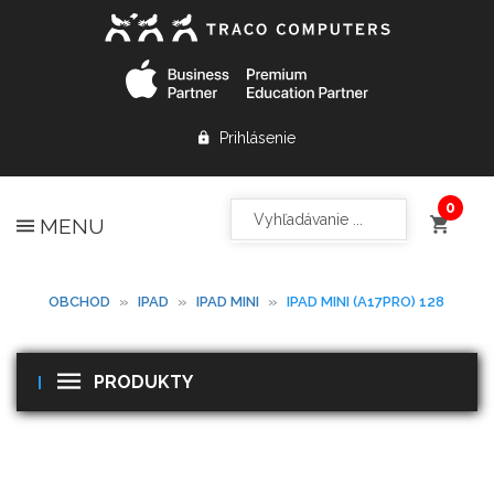
Prihlásenie
MENU
OBCHOD
»
IPAD
»
IPAD MINI
»
IPAD MINI (A17PRO) 128
PRODUKTY