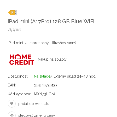
iPad mini (A17Pro) 128 GB Blue WiFi
Apple
iPad mini. Ultraprenosný. Ultravšestranný.
Nákup na splátky
Dostupnosť:
Na sklade
/ Externý sklad 24–48 hod
EAN:
195949729133
Kód výrobcu:
MXN73HC/A
pridať do wishlistu
sledovať zmenu ceny