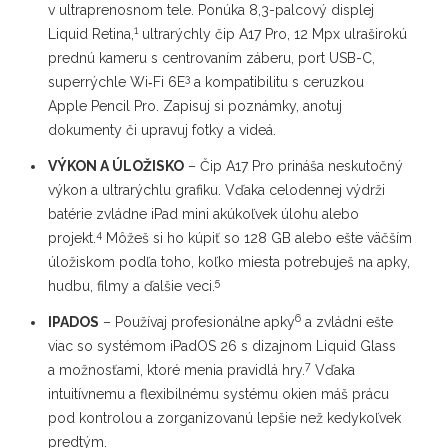
v ultraprenosnom tele. Ponúka 8,3-palcový displej
1
Liquid Retina,
ultrarýchly čip A17 Pro, 12 Mpx ulraširokú
prednú kameru s centrovaním záberu, port USB-C,
3
superrýchle Wi‑Fi 6E
a kompatibilitu s ceruzkou
Apple Pencil Pro. Zapisuj si poznámky, anotuj
dokumenty či upravuj fotky a videá.
VÝKON A ÚLOŽISKO
– Čip A17 Pro prináša neskutočný
výkon a ultrarýchlu grafiku. Vďaka celodennej výdrži
batérie zvládne iPad mini akúkoľvek úlohu alebo
4
projekt.
Môžeš si ho kúpiť so 128 GB alebo ešte väčším
úložiskom podľa toho, koľko miesta potrebuješ na apky,
5
hudbu, filmy a ďalšie veci.
6
IPADOS
– Používaj profesionálne apky
a zvládni ešte
viac so systémom iPadOS 26 s dizajnom Liquid Glass
7
a možnosťami, ktoré menia pravidlá hry.
Vďaka
intuitívnemu a flexibilnému systému okien máš prácu
pod kontrolou a zorganizovanú lepšie než kedykoľvek
predtým.