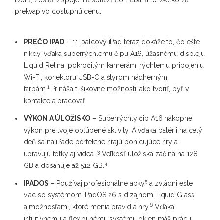
tvoriť, zostať v spojení a spraviť čo treba, a to všetko za
prekvapivo dostupnú cenu.
PREČO IPAD
– 11-palcový iPad teraz dokáže to, čo ešte
nikdy, vďaka superrýchlemu čipu A16, úžasnému displeju
Liquid Retina, pokročilým kamerám, rýchlemu pripojeniu
Wi-Fi, konektoru USB-C a štyrom nádherným
1
farbám.
Prináša ti šikovné možnosti, ako tvoriť, byť v
kontakte a pracovať.
VÝKON A ÚLOŽISKO
– Superrýchly čip A16 nakopne
výkon pre tvoje obľúbené aktivity. A vďaka batérii na celý
deň sa na iPade perfektne hrajú pohlcujúce hry a
3
upravujú fotky aj videá.
Veľkosť úložiska začína na 128
4
GB a dosahuje až 512 GB.
5
IPADOS
– Používaj profesionálne apky
a zvládni ešte
viac so systémom iPadOS 26 s dizajnom Liquid Glass
6
a možnosťami, ktoré menia pravidlá hry.
Vďaka
intuitívnemu a flexibilnému systému okien máš prácu