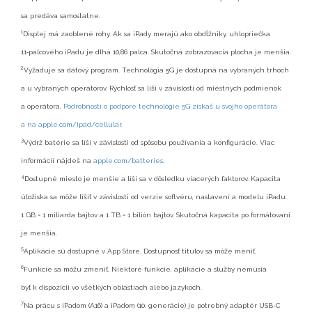
sa predáva samostatne.
1
Displej má zaoblené rohy. Ak sa iPady merajú ako obdĺžniky, uhlopriečka
11‑palcového iPadu je dlhá 10,86 palca. Skutočná zobrazovacia plocha je menšia.
2
Vyžaduje sa dátový program. Technológia 5G je dostupná na vybraných trhoch
a u vybraných operátorov. Rýchlosť sa líši v závislosti od miestnych podmienok
a operátora.
Podrobnosti o podpore technológie 5G získaš u svojho operátora
a na apple.com/ipad/cellular.
3
Výdrž batérie sa líši v závislosti od spôsobu používania a konfigurácie. Viac
informácií nájdeš na
apple.com/batteries
.
4
Dostupné miesto je menšie a líši sa v dôsledku viacerých faktorov. Kapacita
úložiska sa môže líšiť v závislosti od verzie softvéru, nastavení a modelu iPadu.
1 GB = 1 miliarda bajtov a 1 TB = 1 bilión bajtov. Skutočná kapacita po formátovaní
je menšia.
5
Aplikácie sú dostupné v App Store. Dostupnosť titulov sa môže meniť.
6
Funkcie sa môžu zmeniť. Niektoré funkcie, aplikácie a služby nemusia
byť k dispozícii vo všetkých oblastiach alebo jazykoch.
7
Na prácu s iPadom (A16) a iPadom (10. generácie) je potrebný adaptér USB-C