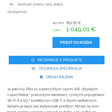
sledovať zmenu ceny alebo
dostupnosti
852,85 €
bez DPH
1 049,01 €
s DPH
PRIDAŤ DO KOŠÍKA
INFORMÁCIE O PRODUKTE
TECHNICKÁ ŠPECIFIKÁCIA
OBSAH BALENIA
11-palcový iPad so superrýchlym čipom A16, displejom
1
Liquid Retina,
pokročilými kamerami, rýchlymi pripojeniami
2
Wi-Fi 6 a 5G,
konektorom USB-C a štyrmi nádhernými
farbami je lepší než kedykoľvek predtým. Môžeš na ňom