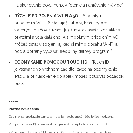
na skenovanie dokumentov, fotenie a nahrávanie 4K videí.
RÝCHLE PRIPOJENIA WI-FI A 5G
– S rýchlym
pripojením Wi-Fi 6 sťahuješ súbory, hráš hry pre
viacerých hráčov, streamuješ filmy, ostávaš v kontakte s
priateľmi a veľa ďalšieho. A s mobilným pripojením 5G
môžeš ostať v spojení, aj keď si mimo dosahu Wi-Fi, a
2
podľa potreby využívať flexibilný dátový program.
ODOMYKANIE POMOCOU TOUCH ID
– Touch ID
je vstavané vo vrchnom tlačidle, takže na odomykanie
iPadu a prihlasovanie do apiek môžeš používať odtlačok
prsta.
-----
Právne vyhlásenia
Doplnky sa predávajú samostatne a ich dostupnosť môže byť obmedzená.
Kompatibilita sa líši v závislosti od generácie. Aplikácie sú dostupné
v App Store. Dostupnosť titulov sa môže meniť. Softvér od iných výrobcov