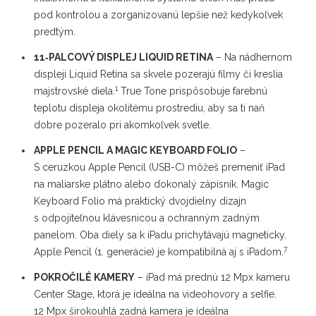
pod kontrolou a zorganizovanú lepšie než kedykoľvek
predtým.
11‑PALCOVÝ DISPLEJ LIQUID RETINA
– Na nádhernom
displeji Liquid Retina sa skvele pozerajú filmy či kreslia
1
majstrovské diela.
True Tone prispôsobuje farebnú
teplotu displeja okolitému prostrediu, aby sa ti naň
dobre pozeralo pri akomkoľvek svetle.
APPLE PENCIL A MAGIC KEYBOARD FOLIO
–
S ceruzkou Apple Pencil (USB-C) môžeš premeniť iPad
na maliarske plátno alebo dokonalý zápisník. Magic
Keyboard Folio má praktický dvojdielny dizajn
s odpojiteľnou klávesnicou a ochranným zadným
panelom. Oba diely sa k iPadu prichytávajú magneticky.
7
Apple Pencil (1. generácie) je kompatibilná aj s iPadom.
POKROČILÉ KAMERY
– iPad má prednú 12 Mpx kameru
Center Stage, ktorá je ideálna na videohovory a selfie.
12 Mpx širokouhlá zadná kamera je ideálna