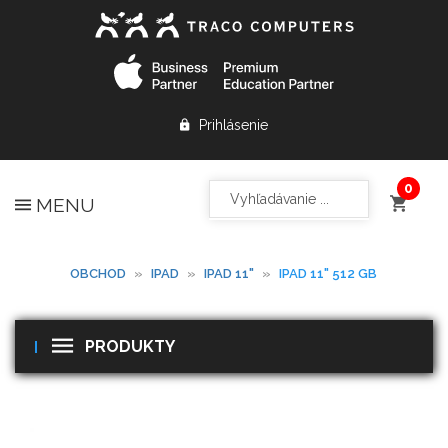
Prihlásenie
MENU
OBCHOD
»
IPAD
»
IPAD 11"
»
IPAD 11" 512 GB
PRODUKTY