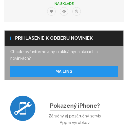
NA SKLADE
PRIHLÁSENIE K ODBERU NOVINIEK
Chcete byť informovaný o aktuálnych akciách a
novinkách?
MAILING
Pokazený iPhone?
Záručný aj pozáručný servis
Apple výrobkov.