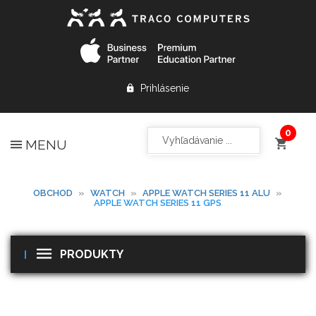
Prihlásenie
MENU
OBCHOD
»
WATCH
»
APPLE WATCH SERIES 11 ALU
»
APPLE WATCH SERIES 11 GPS
PRODUKTY