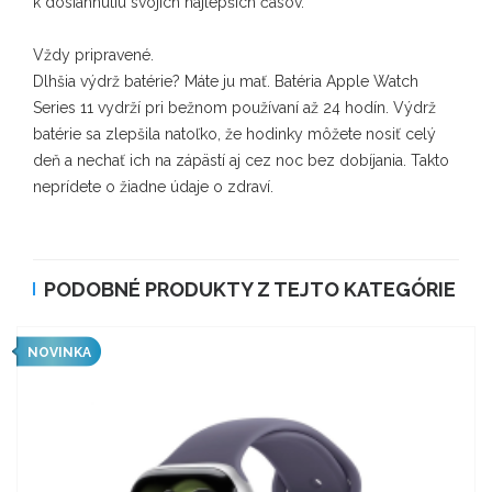
k dosiahnutiu svojich najlepších časov.
Vždy pripravené.
Dlhšia výdrž batérie? Máte ju mať. Batéria Apple Watch
Series 11 vydrží pri bežnom používaní až 24 hodín. Výdrž
batérie sa zlepšila natoľko, že hodinky môžete nosiť celý
deň a nechať ich na zápästí aj cez noc bez dobíjania. Takto
neprídete o žiadne údaje o zdraví.
PODOBNÉ PRODUKTY Z TEJTO KATEGÓRIE
NOVINKA