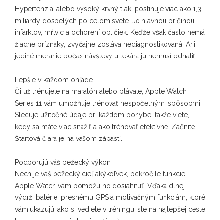
Hypertenzia, alebo vysoký krvný tlak, postihuje viac ako 1,3
miliardy dospelých po celom svete. Je hlavnou príčinou
infarktov, mŕtvic a ochorení obličiek. Keďže však často nemá
žiadne príznaky, zvyčajne zostáva nediagnostikovaná. Ani
jediné meranie počas návštevy u lekára ju nemusí odhaliť.
Lepšie v každom ohľade.
Či už trénujete na maratón alebo plávate, Apple Watch
Series 11 vám umožňuje trénovať nespočetnými spôsobmi.
Sleduje užitočné údaje pri každom pohybe, takže viete,
kedy sa máte viac snažiť a ako trénovať efektívne. Začnite.
Štartová čiara je na vašom zápästí.
Podporujú váš bežecký výkon.
Nech je váš bežecký cieľ akýkoľvek, pokročilé funkcie
Apple Watch vám pomôžu ho dosiahnuť. Vďaka dlhej
výdrži batérie, presnému GPS a motivačným funkciám, ktoré
vám ukazujú, ako si vediete v tréningu, ste na najlepšej ceste