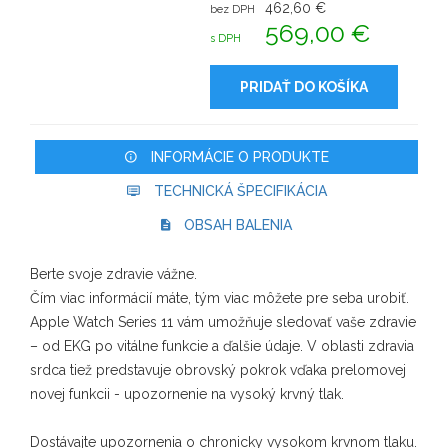
462,60 €
bez DPH
569,00 €
s DPH
PRIDAŤ DO KOŠÍKA
INFORMÁCIE O PRODUKTE
TECHNICKÁ ŠPECIFIKÁCIA
OBSAH BALENIA
Berte svoje zdravie vážne.
Čím viac informácií máte, tým viac môžete pre seba urobiť.
Apple Watch Series 11 vám umožňuje sledovať vaše zdravie
– od EKG po vitálne funkcie a ďalšie údaje. V oblasti zdravia
srdca tiež predstavuje obrovský pokrok vďaka prelomovej
novej funkcii - upozornenie na vysoký krvný tlak.
Dostávajte upozornenia o chronicky vysokom krvnom tlaku.