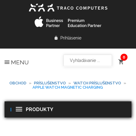
Prihlásenie
MENU
OBCHOD
»
PRÍSLUŠENSTVO
»
WATCH PRÍSLUŠENSTVO
»
APPLE WATCH MAGNETIC CHARGING
PRODUKTY