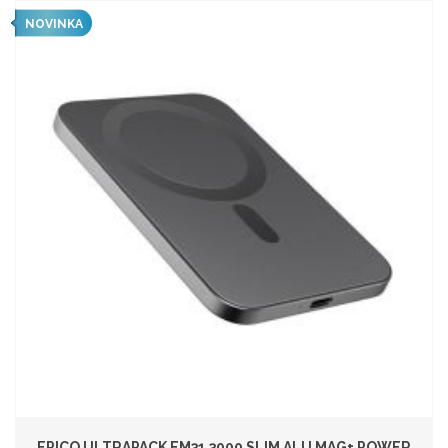
NOVINKA
EPICO ULTRAPACK EM31 3000 SLIM ALU MAG+ POWER