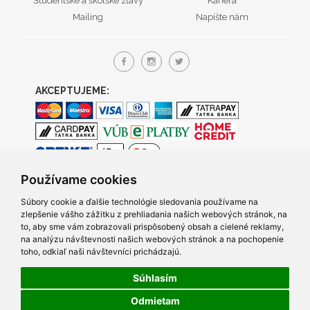
Študentské a školské zľavy
Kariéra
Mailing
Napíšte nám
AKCEPTUJEME:
Používame cookies
Súbory cookie a ďalšie technológie sledovania používame na
zlepšenie vášho zážitku z prehliadania našich webových stránok, na
to, aby sme vám zobrazovali prispôsobený obsah a cielené reklamy,
na analýzu návštevnosti našich webových stránok a na pochopenie
toho, odkiaľ naši návštevníci prichádzajú.
Súhlasím
© 2005- 2026 TRACO Computers s.r.o., Všetky práva vyhradené.
Odmietam