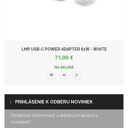
LMP USB-C POWER ADAPTER 61W - WHITE
71,00 €
NA SKLADE
PRIHLÁSENIE K ODBERU NOVINIEK
Chcete byť informovaný o aktuálnych akciách a
novinkách?