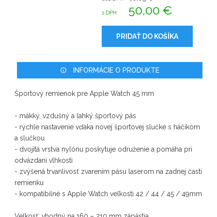
50,00 €
s DPH
PRIDAŤ DO KOŠÍKA
INFORMÁCIE O PRODUKTE
Športový remienok pre Apple Watch 45 mm
- mäkký, vzdušný a ľahký športový pás
- rýchle nastavenie vďaka novej športovej slučke s háčikom
a slučkou
- dvojitá vrstva nylónu poskytuje odruženie a pomáha pri
odvázdaní vlhkosti
- zvýšená trvanlivosť zvarením pásu laserom na zadnej časti
remienku
- kompatibilné s Apple Watch veľkosti 42 / 44 / 45 / 49mm
Veľkosť: vhodný na 160 – 210 mm zápästia