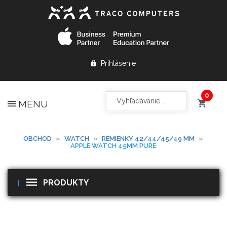
Prihlásenie
MENU
OBCHOD
»
WATCH
»
REMIENKY 42/44/45/49 MM
»
APPLE WATCH 45MM PURE
PRODUKTY