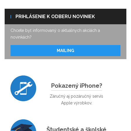
PRIHLÁSENIE K ODBERU NOVINIEK
Chcete byť informovaný o aktuálnych akciách a
novinkách?
MAILING
Pokazený iPhone?
Záručný aj pozáručný servis
Apple výrobkov.
Študentské a školské