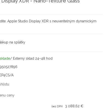
 Display XDR - Nano-Texture Glass
idíte. Apple Studio Display XDR s neuveriteľným dynamickým
ákup na splátky
sklade
/ Externý sklad 24–48 hod
5950527896
EP4CS/A
hlistu
enu ceny
3 088,62 €
bez DPH