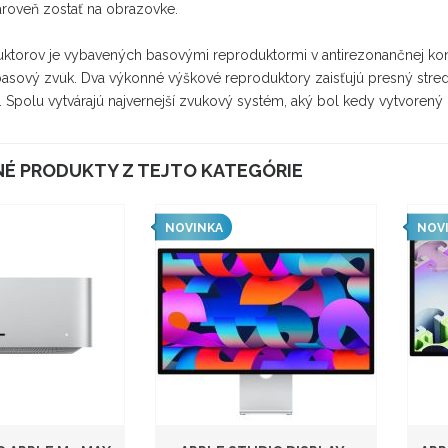
zároveň zostať na obrazovke.
ktorov je vybavených basovými reproduktormi v antirezonančnej konf
basový zvuk. Dva výkonné výškové reproduktory zaisťujú presný stre
y. Spolu vytvárajú najvernejší zvukový systém, aký bol kedy vytvorený
É PRODUKTY Z TEJTO KATEGÓRIE
NOVINKA
NOV