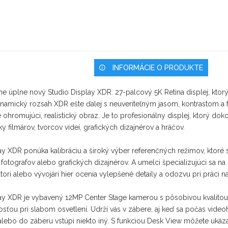
INFORMÁCIE O PRODUKTE
e úplne nový Studio Display XDR. 27-palcový 5K Retina displej, ktor
namický rozsah XDR ešte ďalej s neuveriteľným jasom, kontrastom a
ohromujúci, realistický obraz. Je to profesionálny displej, ktorý dok
y filmárov, tvorcov videí, grafických dizajnérov a hráčov.
ay XDR ponúka kalibráciu a široký výber referenčných režimov, ktoré 
, fotografov alebo grafických dizajnérov. A umelci špecializujúci sa na
átori alebo vývojári hier ocenia vylepšené detaily a odozvu pri práci 
lay XDR je vybavený 12MP Center Stage kamerou s pôsobivou kvalitou
vosťou pri slabom osvetlení. Udrží vás v zábere, aj keď sa počas vide
lebo do záberu vstúpi niekto iný. S funkciou Desk View môžete ukáz