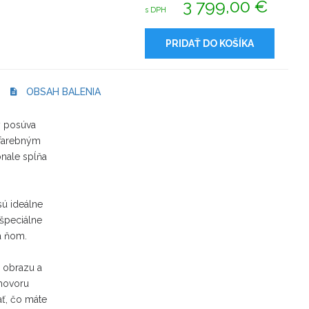
3 799,00 €
s DPH
PRIDAŤ DO KOŠÍKA
OBSAH BALENIA
ý posúva
 farebným
onale spĺňa
sú ideálne
 špeciálne
na ňom.
 obrazu a
ohovoru
ať, čo máte