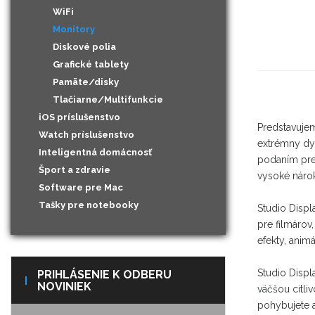
WiFi
Monitory
Diskové polia
Grafické tablety
Pamäte/disky
Tlačiarne/Multifunkcie
iOS príslušenstvo
Predstavujem
Watch príslušenstvo
extrémny dy
Inteligentná domácnosť
podaním pre 
Šport a zdravie
vysoké nárok
Software pre Mac
Tašky pre notebooky
Studio Displ
pre filmárov
efekty, anim
Studio Disp
PRIHLÁSENIE K ODBERU
NOVINIEK
väčšou citli
pohybujete a