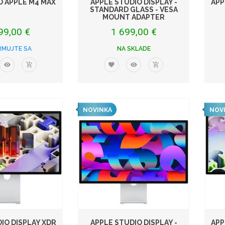
O APPLE M4 MAX
APPLE STUDIO DISPLAY -
APP
STANDARD GLASS - VESA
MOUNT ADAPTER
99,00 €
1 699,00 €
RMUJTE SA
NA SKLADE
NOVINKA
NOV
IO DISPLAY XDR
APPLE STUDIO DISPLAY -
APP