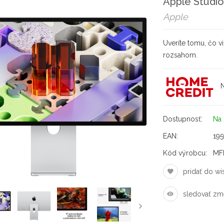
Apple Studio
Apple
Uveríte tomu, čo v
rozsahom.
N
Dostupnosť:
Na 
EAN:
19
Kód výrobcu:
MF
pridať do wis
sledovať zm