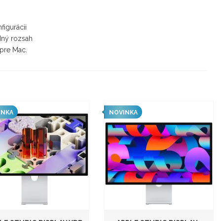
igurácii
dný rozsah
 pre Mac.
INKA
NOVINKA