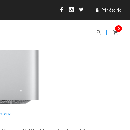
Prihlásenie
AY XDR