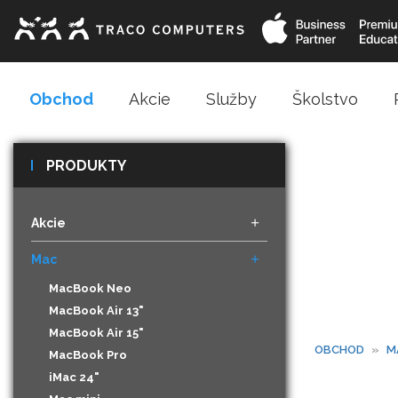
Obchod
Akcie
Služby
Školstvo
PRODUKTY
Akcie
Mac
MacBook Neo
MacBook Air 13"
MacBook Air 15"
OBCHOD
»
M
MacBook Pro
iMac 24"