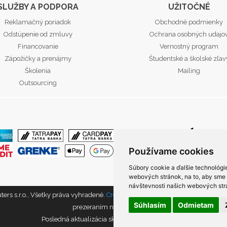
SLUŽBY A PODPORA
UŽITOČNÉ
Reklamačný poriadok
Obchodné podmienky
Odstúpenie od zmluvy
Ochrana osobných udajo
Financovanie
Vernostný program
Zápožičky a prenájmy
Študentské a školské zľav
Školenia
Mailing
Outsourcing
Používame cookies
Súbory cookie a ďalšie technológi
webových stránok, na to, aby sme
návštevnosti našich webových strá
s s.r.o., Všetky práva vyhradené.
Created by Q7 digital media s.r.o.
|
Napíš
Súhlasím
Odmietam
prezeraním našich stránok.
Posledná aktualizácia skladu 7.8.2026 15:06:31.