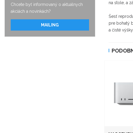
na stole, a 
Chcete byť informovaný o aktuálnych
akciách a novinkách?
Šesť reprodu
pre bohatý 
MAILING
a čisté výšk
PODOBN