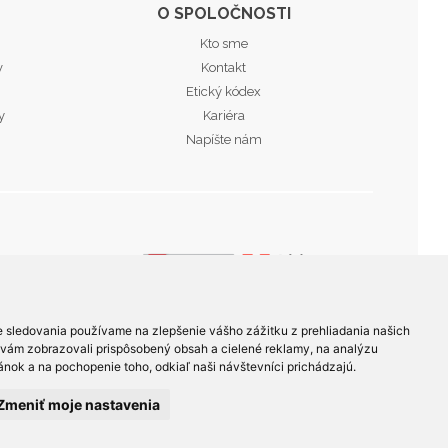
O SPOLOČNOSTI
Kto sme
v
Kontakt
Etický kódex
y
Kariéra
Napíšte nám
e sledovania používame na zlepšenie vášho zážitku z prehliadania našich
 vám zobrazovali prispôsobený obsah a cielené reklamy, na analýzu
nok a na pochopenie toho, odkiaľ naši návštevníci prichádzajú.
te nám
v prípade problémov s
Zmeniť moje nastavenia