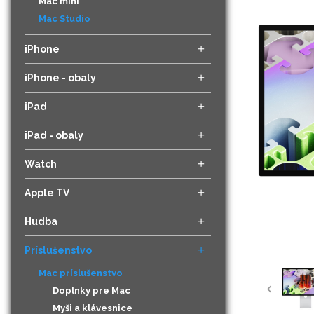
Mac mini
Mac Studio
iPhone
iPhone - obaly
iPad
iPad - obaly
Watch
Apple TV
Hudba
Príslušenstvo
Mac príslušenstvo
Doplnky pre Mac
Myši a klávesnice