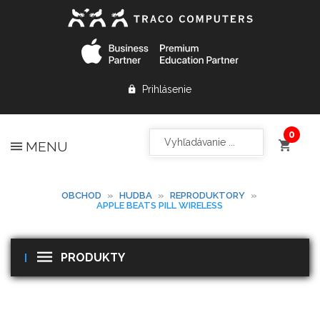
Prihlásenie
MENU
OBCHOD
»
HUDBA
»
REPRODUKTORY
»
APPLE BEATS PILL WIRELESS
PRODUKTY