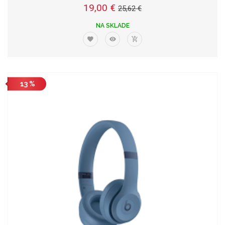
19,00 €
25,62 €
NA SKLADE
13 %