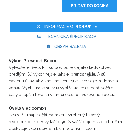
PRIDAŤ DO KOŠÍKA
INFORMÁCIE O PRODUKTE
TECHNICKÁ ŠPECIFIKÁCIA
OBSAH BALENIA
Výkon. Presnosť. Boom.
Vylepšené Beats Pill sú pokročilejšie, ako kedykoľvek
predtým. Sú výkonnejšie, ľahšie, prenosnejšie. A sú
navrhnuté tak, aby zneli neuveriteľne – vo vašom dome, aj
vonku. Vychutnajte si zvuk vypĺňajúci miestnosť, väčšie
basy a lepšiu tonalitu v rámci celého zvukového spektra.
Oveľa viac oomph.
Beats Pill majú väčší, na mieru vyrobený basový
reproduktor, ktorý vytlačí o 90 % väčší objem vzduchu, čím
poskytuje väčší úder s hlbšími a plnšími basmi.