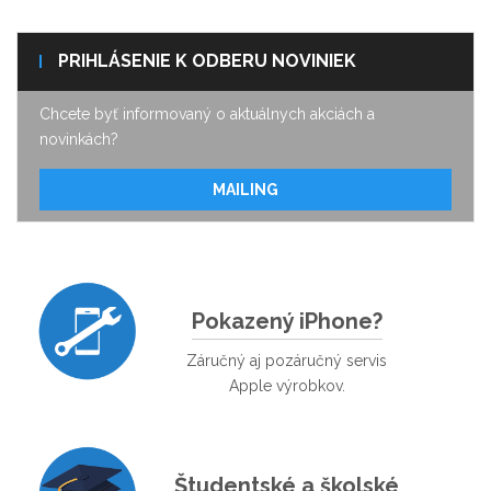
PRIHLÁSENIE K ODBERU NOVINIEK
Chcete byť informovaný o aktuálnych akciách a
novinkách?
MAILING
Pokazený iPhone?
Záručný aj pozáručný servis
Apple výrobkov.
Študentské a školské