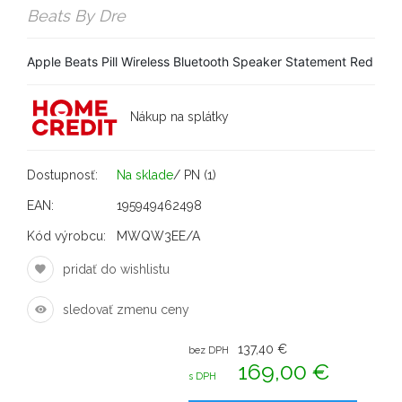
Beats By Dre
Apple Beats Pill Wireless Bluetooth Speaker Statement Red
Nákup na splátky
Dostupnosť:
Na sklade
/ PN (1)
EAN:
195949462498
Kód výrobcu:
MWQW3EE/A
pridať do wishlistu
sledovať zmenu ceny
137,40 €
bez DPH
169,00 €
s DPH