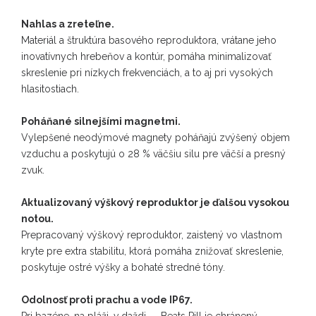
Nahlas a zreteľne.
Materiál a štruktúra basového reproduktora, vrátane jeho
inovatívnych hrebeňov a kontúr, pomáha minimalizovať
skreslenie pri nízkych frekvenciách, a to aj pri vysokých
hlasitostiach.
Poháňané silnejšími magnetmi.
Vylepšené neodýmové magnety poháňajú zvýšený objem
vzduchu a poskytujú o 28 % väčšiu silu pre väčší a presný
zvuk.
Aktualizovaný výškový reproduktor je ďalšou vysokou
notou.
Prepracovaný výškový reproduktor, zaistený vo vlastnom
kryte pre extra stabilitu, ktorá pomáha znižovať skreslenie,
poskytuje ostré výšky a bohaté stredné tóny.
Odolnosť proti prachu a vode IP67.
Pri bazéne, na pláži, v daždi — Beats Pill je chránený