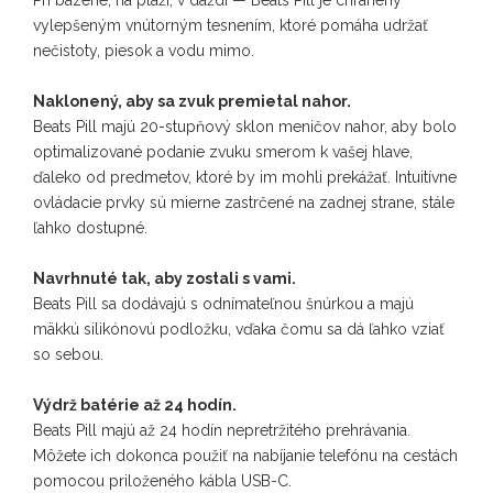
vylepšeným vnútorným tesnením, ktoré pomáha udržať
nečistoty, piesok a vodu mimo.
Naklonený, aby sa zvuk premietal nahor.
Beats Pill majú 20-stupňový sklon meničov nahor, aby bolo
optimalizované podanie zvuku smerom k vašej hlave,
ďaleko od predmetov, ktoré by im mohli prekážať. Intuitívne
ovládacie prvky sú mierne zastrčené na zadnej strane, stále
ľahko dostupné.
Navrhnuté tak, aby zostali s vami.
Beats Pill sa dodávajú s odnímateľnou šnúrkou a majú
mäkkú silikónovú podložku, vďaka čomu sa dá ľahko vziať
so sebou.
Výdrž batérie až 24 hodín.
Beats Pill majú až 24 hodín nepretržitého prehrávania.
Môžete ich dokonca použiť na nabíjanie telefónu na cestách
pomocou priloženého kábla USB-C.