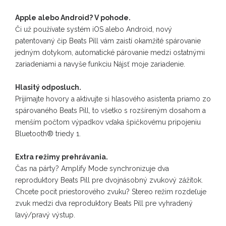
Apple alebo Android? V pohode.
Či už používate systém iOS alebo Android, nový
patentovaný čip Beats Pill vám zaistí okamžité spárovanie
jedným dotykom, automatické párovanie medzi ostatnými
zariadeniami a navyše funkciu Nájsť moje zariadenie.
Hlasitý odposluch.
Prijímajte hovory a aktivujte si hlasového asistenta priamo zo
spárovaného Beats Pill, to všetko s rozšíreným dosahom a
menším počtom výpadkov vďaka špičkovému pripojeniu
Bluetooth® triedy 1.
Extra režimy prehrávania.
Čas na párty? Amplify Mode synchronizuje dva
reproduktory Beats Pill pre dvojnásobný zvukový zážitok.
Chcete pocit priestorového zvuku? Stereo režim rozdeľuje
zvuk medzi dva reproduktory Beats Pill pre vyhradený
ľavý/pravý výstup.