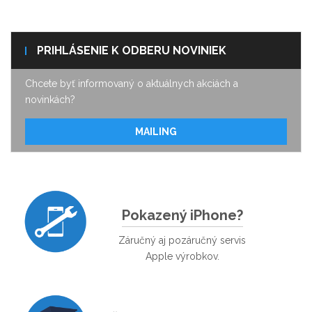
PRIHLÁSENIE K ODBERU NOVINIEK
Chcete byť informovaný o aktuálnych akciách a
novinkách?
MAILING
Pokazený iPhone?
Záručný aj pozáručný servis
Apple výrobkov.