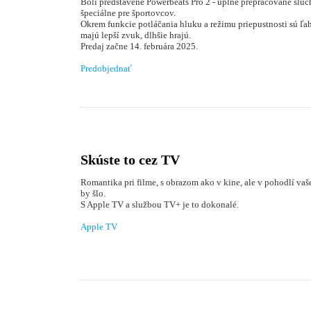
Boli predstavené Powerbeats Pro 2 - úplne prepracované slúc
špeciálne pre športovcov.
Okrem funkcie potláčania hluku a režimu priepustnosti sú ľahš
majú lepší zvuk, dlhšie hrajú.
Predaj začne 14. februára 2025.
Predobjednať
Skúste to cez TV
Romantika pri filme, s obrazom ako v kine, ale v pohodlí vaš
by šlo.
S Apple TV a službou TV+ je to dokonalé.
Apple TV