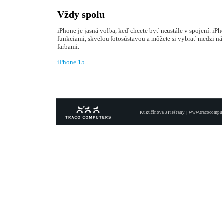
Vždy spolu
iPhone je jasná voľba, keď chcete byť neustále v spojení. iPh
funkciami, skvelou fotosústavou a môžete si vybrať medzi 
farbami.
iPhone 15
Kukučínova 3 Piešťany |
www.tracocomput