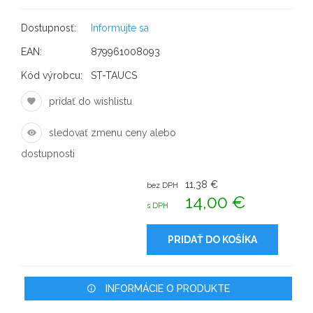
Dostupnosť:
Informujte sa
EAN:
879961008093
Kód výrobcu:
ST-TAUCS
pridať do wishlistu
sledovať zmenu ceny alebo
dostupnosti
11,38 €
bez DPH
14,00 €
s DPH
PRIDAŤ DO KOŠÍKA
INFORMÁCIE O PRODUKTE