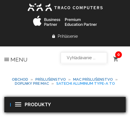
Prihlásenie
MENU
OBCHOD
»
PRÍSLUŠENSTVO
»
MAC PRÍSLUŠENSTVO
»
DOPLNKY PRE MAC
»
SATECHI ALUMINUM TYPE-A TO
PRODUKTY