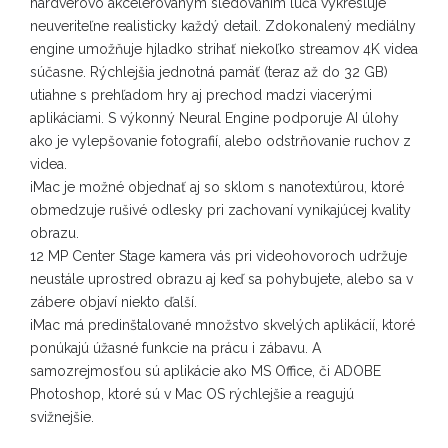
hardvérovo akcelerovaným sledovaním lúča vykresluje
neuveriteľne realisticky každý detail. Zdokonalený mediálny
engine umožňuje hjladko strihať niekoľko streamov 4K videa
súčasne. Rýchlejšia jednotná pamäť (teraz až do 32 GB)
utiahne s prehľadom hry aj prechod madzi viacerými
aplikáciami. S výkonný Neural Engine podporuje AI úlohy
ako je vylepšovanie fotografií, alebo odstrňovanie ruchov z
videa.
iMac je možné objednať aj so sklom s nanotextúrou, ktoré
obmedzuje rušivé odlesky pri zachovaní vynikajúcej kvality
obrazu.
12 MP Center Stage kamera vás pri videohovoroch udržuje
neustále uprostred obrazu aj keď sa pohybujete, alebo sa v
zábere objaví niekto ďalší.
iMac má predinštalované množstvo skvelých aplikácií, ktoré
ponúkajú úžasné funkcie na prácu i zábavu. A
samozrejmosťou sú aplikácie ako MS Office, či ADOBE
Photoshop, ktoré sú v Mac OS rýchlejšie a reagujú
svižnejšie.