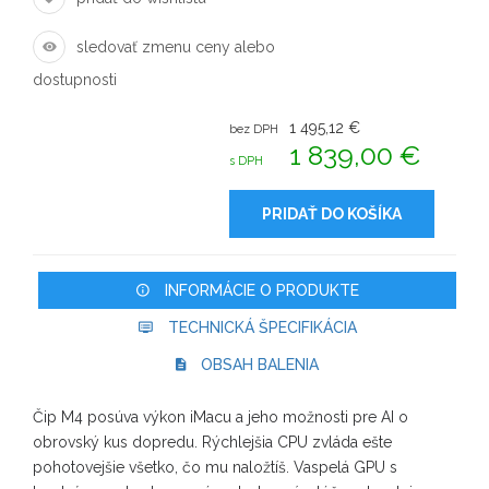
sledovať zmenu ceny alebo
dostupnosti
1 495,12 €
bez DPH
1 839,00 €
s DPH
PRIDAŤ DO KOŠÍKA
INFORMÁCIE O PRODUKTE
TECHNICKÁ ŠPECIFIKÁCIA
OBSAH BALENIA
Čip M4 posúva výkon iMacu a jeho možnosti pre AI o
obrovský kus dopredu. Rýchlejšia CPU zvláda ešte
pohotovejšie všetko, čo mu naložtíš. Vaspelá GPU s