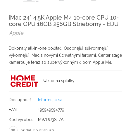
iMac 24" 4.5K Apple M4 10-core CPU 10-
core GPU 16GB 256GB Strieborný - EDU
Apple
Dokonalý all-in-one počítač. Osobnejší, súkromnejší,
výkonnejší. iMac s novými úchvatnými farbami, Center stage
kamerou je teraz so supervýkonným čipom Apple M4.
Nákup na splátky
Dostupnosť:
Informujte sa
EAN:
195949594779
Kód výrobcu:
MWUU3SL/A
pridať do wishlistu