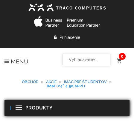
Prihlásenie
MENU
OBCHOD
»
AKCIE
»
IMAC PRE ŠTUDENTOV
»
IMAC 24" 4.5K APPLE
PRODUKTY