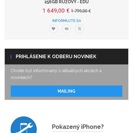
256GB RUŽOVÝ - EDU
1 649,00 €
1 799,00 €
INFORMUJTE SA
PRIHLÁSENIE K ODBERU NOVINIEK
Chcete byť informovaný o aktuálnych akciách a
novinkách?
MAILING
Pokazený iPhone?