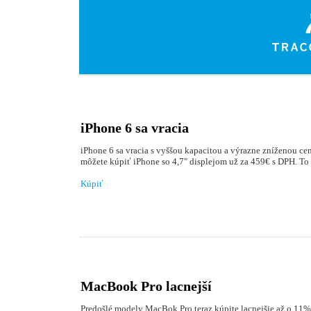
iPhone 6 sa vracia
iPhone 6 sa vracia s vyššou kapacitou a výrazne zníženou cen
môžete kúpiť iPhone so 4,7" displejom už za 459€ s DPH. To s
Kúpiť
MacBook Pro lacnejší
Predošlé modely MacBok Pro teraz kúpite lacnejšie až o 11%