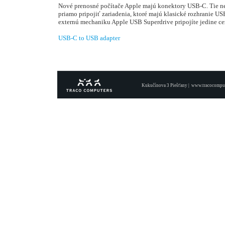
Nové prenosné počítače Apple majú konektory USB-C. Tie 
priamo pripojiť zariadenia, ktoré majú klasické rozhranie US
externú mechaniku Apple USB Superdrive pripojíte jedine cez
USB-C to USB adapter
Kukučínova 3 Piešťany |
www.tracocomput