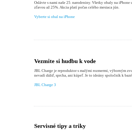
Oslávte s nami naše 25. narodeniny. Všetky obaly na iPhone u
zľavou až 25%. Akcia platí počas celého mesiaca jún.
Vyberte si obal na iPhone
Vezmite si hudbu k vode
JBL Charge je reproduktor s malými rozmermi, výborným z
nevadí dážď, sprcha, ani kúpeľ. Je to ideány spoločník k bazé
JBL Charge 3
Servisné tipy a triky